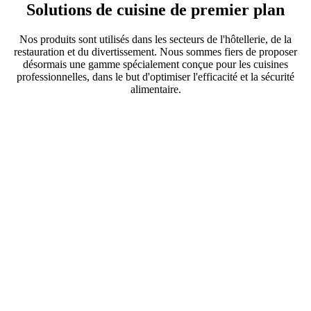
Solutions de cuisine de premier plan
Nos produits sont utilisés dans les secteurs de l'hôtellerie, de la
restauration et du divertissement. Nous sommes fiers de proposer
désormais une gamme spécialement conçue pour les cuisines
professionnelles, dans le but d'optimiser l'efficacité et la sécurité
alimentaire.
Accès pratique
par tiroir aux
produits
réfrigérés et
surgelés. Idéal
pour les postes
de cuisine et
bien plus
encore.