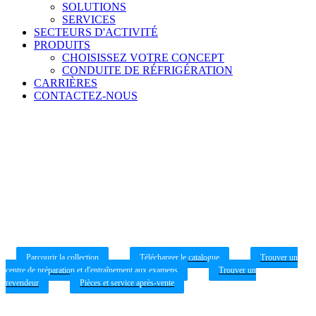
SOLUTIONS
SERVICES
SECTEURS D'ACTIVITÉ
PRODUITS
CHOISISSEZ VOTRE CONCEPT
CONDUITE DE RÉFRIGÉRATION
CARRIÈRES
CONTACTEZ-NOUS
Réfrigérateurs et congélateurs
Découvrez notre gamme de réfrigérateurs et de congélateurs
Parcourir la collection
Télécharger le catalogue
Trouver un
centre de préparation et d'entraînement aux examens
Trouver un
revendeur
Pièces et service après-vente