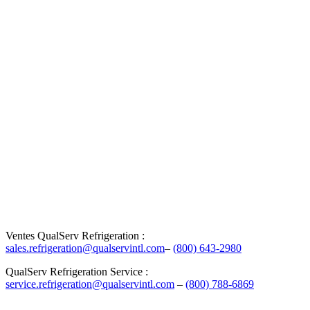
Gardez vos
ingrédients à
portée de main
grâce à un
réfrigérateur
encastré, idéal
pour toutes les
cuisines et tous
les plans de
travail.
Découvrez nos
produits
Ventes QualServ Refrigeration :
sales.refrigeration@qualservintl.com
–
(800) 643-2980
QualServ Refrigeration Service :
service.refrigeration@qualservintl.com
–
(800) 788-6869