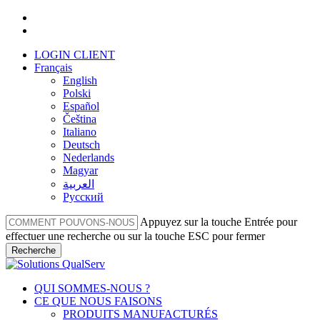
Skip
facebook
to
linkedin
main
LOGIN CLIENT
content
Français
English
Polski
Español
Čeština
Italiano
Deutsch
Nederlands
Magyar
العربية‏
Русский
Appuyez sur la touche Entrée pour
effectuer une recherche ou sur la touche ESC pour fermer
Recherche
Fermer
la
Menu
QUI SOMMES-NOUS ?
recherche
CE QUE NOUS FAISONS
PRODUITS MANUFACTURÉS