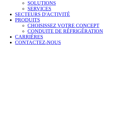
SOLUTIONS
SERVICES
SECTEURS D'ACTIVITÉ
PRODUITS
CHOISISSEZ VOTRE CONCEPT
CONDUITE DE RÉFRIGÉRATION
CARRIÈRES
CONTACTEZ-NOUS
Ce que nous faisons
Nous sommes votre fournisseur de solutions à guichet unique.
Spécifications - Conception - Ingénierie - Fabrication -
Consolidation - Livraison - Installation.