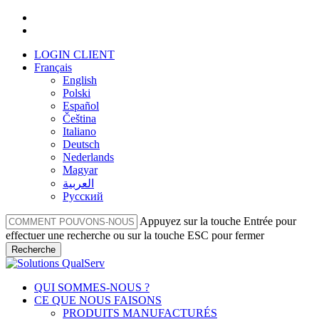
Skip
facebook
to
linkedin
main
LOGIN CLIENT
content
Français
English
Polski
Español
Čeština
Italiano
Deutsch
Nederlands
Magyar
العربية‏
Русский
Appuyez sur la touche Entrée pour
effectuer une recherche ou sur la touche ESC pour fermer
Recherche
Fermer
la
Menu
QUI SOMMES-NOUS ?
recherche
CE QUE NOUS FAISONS
PRODUITS MANUFACTURÉS