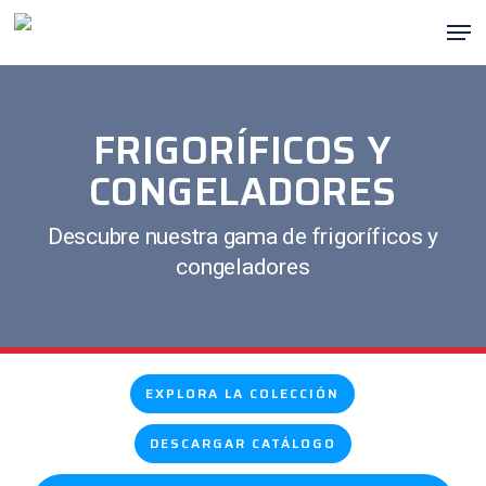
Ir
Men
al
Cerra
contenido
Menú
principal
FRIGORÍFICOS Y
CONGELADORES
Descubre nuestra gama de frigoríficos y
congeladores
EXPLORA LA COLECCIÓN
DESCARGAR CATÁLOGO