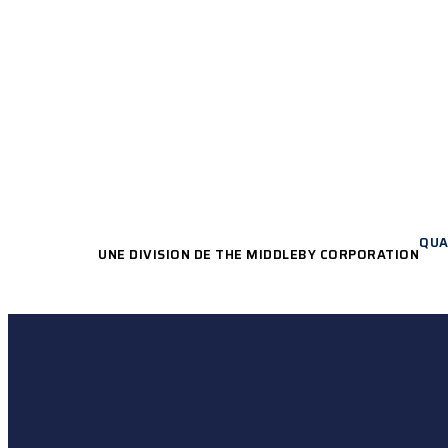
PRÊT À COMMENC
QUA
UNE DIVISION DE THE MIDDLEBY CORPORATION
Fermer
QUI SOMMES-NOUS ?
le
CE QUE NOUS FAISONS
menu
PRODUITS MANUFACTUR
SOLUTIONS
SERVICES