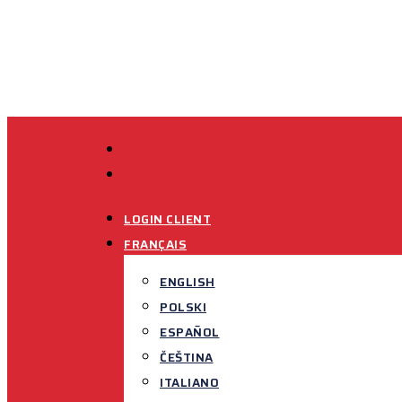
Skip
to
main
content
FACEBOOK
LINKEDIN
LOGIN CLIENT
FRANÇAIS
ENGLISH
POLSKI
ESPAÑOL
ČEŠTINA
ITALIANO