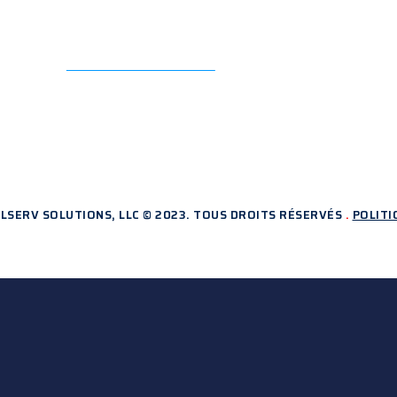
ER ?
CONTACTEZ-NOUS
LSERV SOLUTIONS, LLC © 2023. TOUS DROITS RÉSERVÉS
.
POLITI
ÉS