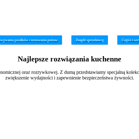
owywania posiłków i testowania potraw
Znajdź sprzedawcę
Części i se
Najlepsze rozwiązania kuchenne
onomicznej oraz rozrywkowej. Z dumą przedstawiamy specjalną kolekcj
zwiększenie wydajności i zapewnienie bezpieczeństwa żywności.