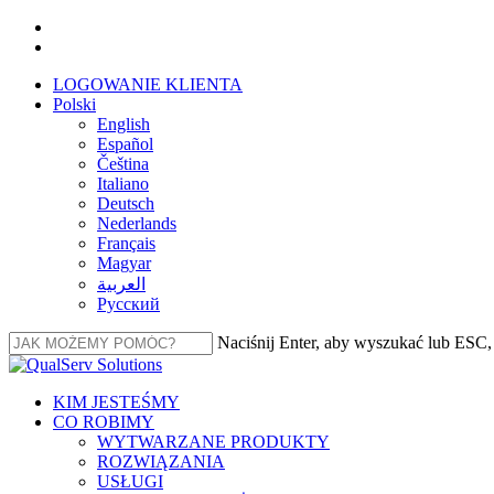
Przejdź
facebook
do
linkedin
głównej
LOGOWANIE KLIENTA
treści
Polski
English
Español
Čeština
Italiano
Deutsch
Nederlands
Français
Magyar
العربية‏
Русский
Naciśnij Enter, aby wyszukać lub ESC
Zamknij
wyszukiwanie
Menu
KIM JESTEŚMY
CO ROBIMY
WYTWARZANE PRODUKTY
ROZWIĄZANIA
USŁUGI