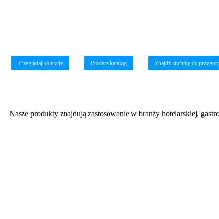
Przeglądaj kolekcję
Pobierz katalog
Znajdź kuchnię do przygot
Nasze produkty znajdują zastosowanie w branży hotelarskiej, gastr
Wygodny