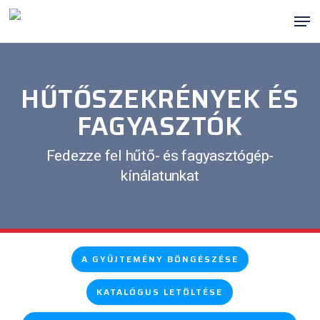
Ugrás
Men
a
fő
tartalomra
HŰTŐSZEKRÉNYEK ÉS
FAGYASZTÓK
Fedezze fel hűtő- és fagyasztógép-
kínálatunkat
A GYŰJTEMÉNY BÖNGÉSZÉSE
KATALÓGUS LETÖLTÉSE