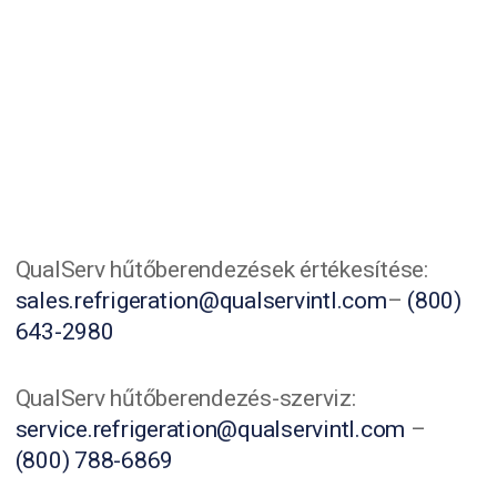
QualServ hűtőberendezések értékesítése:
sales.refrigeration@qualservintl.com
–
(800)
643-2980
QualServ hűtőberendezés-szerviz:
service.refrigeration@qualservintl.com
–
(800) 788-6869