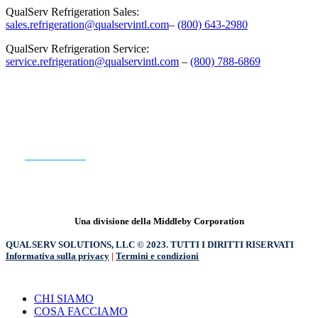
QualServ Refrigeration Sales:
sales.refrigeration@qualservintl.com
–
(800) 643-2980
QualServ Refrigeration Service:
service.refrigeration@qualservintl.com
–
(800) 788-6869
SIETE PRONTI PER INIZIARE?
CONTATTO
Una divisione della Middleby Corporation
QUALSERV SOLUTIONS, LLC © 2023. TUTTI I DIRITTI RISERVATI
Informativa sulla privacy
|
Termini e condizioni
Chiudere
CHI SIAMO
il
COSA FACCIAMO