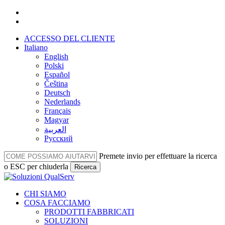
Vai
facebook
al
linkedin
contenuto
ACCESSO DEL CLIENTE
principale
Italiano
English
Polski
Español
Čeština
Deutsch
Nederlands
Français
Magyar
العربية‏
Русский
Premete invio per effettuare la ricerca
o ESC per chiuderla
Ricerca
Chiudi
la
Menu
CHI SIAMO
ricerca
COSA FACCIAMO
PRODOTTI FABBRICATI
SOLUZIONI