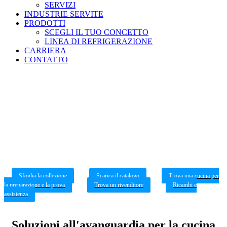
SERVIZI
INDUSTRIE SERVITE
PRODOTTI
SCEGLI IL TUO CONCETTO
LINEA DI REFRIGERAZIONE
CARRIERA
CONTATTO
Frigoriferi e congelatori
Scopri la nostra gamma di frigoriferi e congelatori
Sfoglia la collezione
Scarica il catalogo
Trova una cucina per
la preparazione e la prova
Trova un rivenditore
Ricambi e
assistenza
Soluzioni all'avanguardia per la cucina