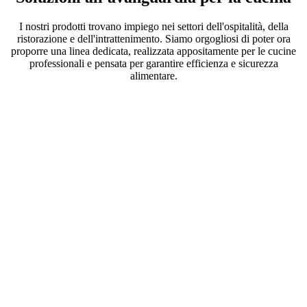
I nostri prodotti trovano impiego nei settori dell'ospitalità, della
ristorazione e dell'intrattenimento. Siamo orgogliosi di poter ora
proporre una linea dedicata, realizzata appositamente per le cucine
professionali e pensata per garantire efficienza e sicurezza
alimentare.
Comodo
accesso tramite
cassetti ai
prodotti
refrigerati e
surgelati.
Perfetto per le
postazioni degli
chef e non solo.
Scopri i