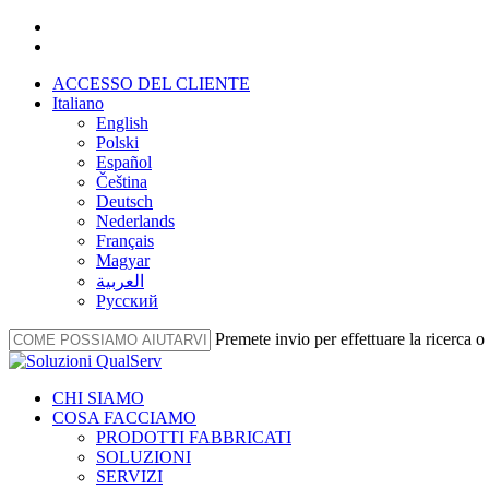
Vai
facebook
al
linkedin
contenuto
ACCESSO DEL CLIENTE
principale
Italiano
English
Polski
Español
Čeština
Deutsch
Nederlands
Français
Magyar
العربية‏
Русский
Premete invio per effettuare la ricerca 
Chiudi
la
Menu
CHI SIAMO
ricerca
COSA FACCIAMO
PRODOTTI FABBRICATI
SOLUZIONI
SERVIZI