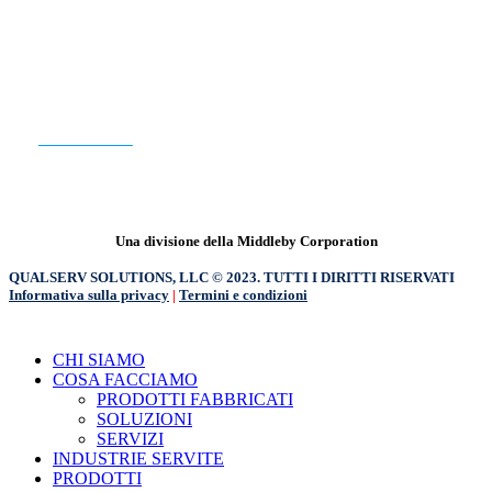
SIETE PRONTI PER INIZIARE?
CONTATTO
Una divisione della Middleby Corporation
QUALSERV SOLUTIONS, LLC © 2023. TUTTI I DIRITTI RISERVATI
Informativa sulla privacy
|
Termini e condizioni
Chiudere
CHI SIAMO
il
COSA FACCIAMO
menu
PRODOTTI FABBRICATI
SOLUZIONI
SERVIZI
INDUSTRIE SERVITE
PRODOTTI