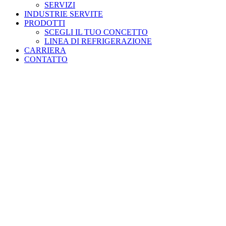
SERVIZI
INDUSTRIE SERVITE
PRODOTTI
SCEGLI IL TUO CONCETTO
LINEA DI REFRIGERAZIONE
CARRIERA
CONTATTO
Industrie servite
Siamo specializzati nel collaborare con voi per progettare,
fabbricare, consolidare, installare, assistere e supportare tutti i
vostri programmi di nuova costruzione, ristrutturazione e
implementazione.