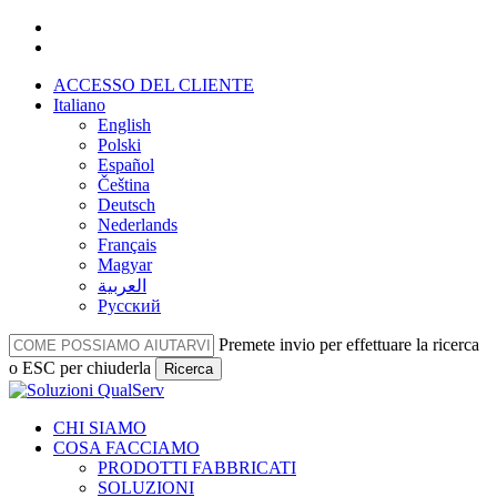
Vai
facebook
al
linkedin
contenuto
ACCESSO DEL CLIENTE
principale
Italiano
English
Polski
Español
Čeština
Deutsch
Nederlands
Français
Magyar
العربية‏
Русский
Premete invio per effettuare la ricerca
o ESC per chiuderla
Ricerca
Chiudi
la
Menu
CHI SIAMO
ricerca
COSA FACCIAMO
PRODOTTI FABBRICATI
SOLUZIONI