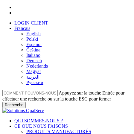
Skip
facebook
to
linkedin
main
LOGIN CLIENT
content
Français
English
Polski
Español
Čeština
Italiano
Deutsch
Nederlands
Magyar
العربية‏
Русский
Appuyez sur la touche Entrée pour
effectuer une recherche ou sur la touche ESC pour fermer
Recherche
Fermer
la
Menu
QUI SOMMES-NOUS ?
recherche
CE QUE NOUS FAISONS
PRODUITS MANUFACTURÉS