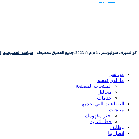
اتصل بنا
كوالسيرف سوليوشنز ، ذ م م © 2023. جميع الحقوق محفوظة
|
سياسة الخصوصية
|
ا
إغلاق
من نحن
القائمة
ما الذي نفعله
المنتجات المصنعة
محاليل
خدمات
الصناعات التي تخدمها
منتجات
اختر مفهومك
خط التبريد
وظائف
اتصل بنا