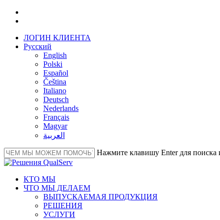
Перейти
facebook
к
linkedin
основному
ЛОГИН КЛИЕНТА
содержанию
Русский
English
Polski
Español
Čeština
Italiano
Deutsch
Nederlands
Français
Magyar
العربية‏
Нажмите клавишу Enter для поиска 
Close
Search
Меню
КТО МЫ
ЧТО МЫ ДЕЛАЕМ
ВЫПУСКАЕМАЯ ПРОДУКЦИЯ
РЕШЕНИЯ
УСЛУГИ