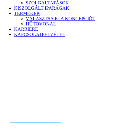
SZOLGÁLTATÁSOK
KISZOLGÁLT IPARÁGAK
TERMÉKEK
VÁLASZTSA KI A KONCEPCIÓT
HŰTŐVONAL
KARRIERE
KAPCSOLATFELVÉTEL
KÉSZEN ÁLLSZ A KEZDÉSRE?
KAPCSOLATFELVÉTEL