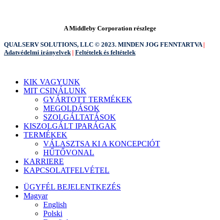
A Middleby Corporation részlege
QUALSERV SOLUTIONS, LLC © 2023. MINDEN JOG FENNTARTVA
|
Adatvédelmi irányelvek
|
Feltételek és feltételek
Menü
KIK VAGYUNK
bezárása
MIT CSINÁLUNK
GYÁRTOTT TERMÉKEK
MEGOLDÁSOK
SZOLGÁLTATÁSOK
KISZOLGÁLT IPARÁGAK
TERMÉKEK
VÁLASZTSA KI A KONCEPCIÓT
HŰTŐVONAL
KARRIERE
KAPCSOLATFELVÉTEL
ÜGYFÉL BEJELENTKEZÉS
Magyar
English
Polski