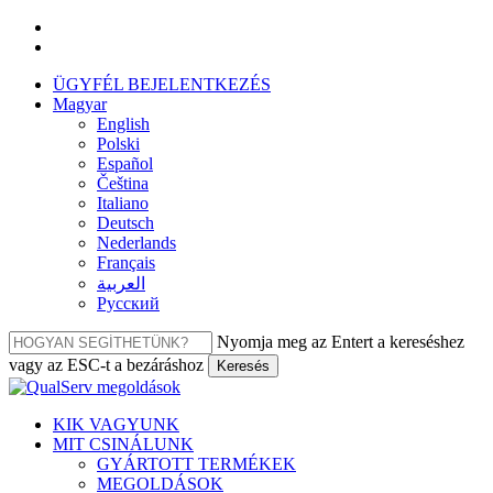
Ugrás
facebook
a
linkedin
fő
ÜGYFÉL BEJELENTKEZÉS
tartalomra
Magyar
English
Polski
Español
Čeština
Italiano
Deutsch
Nederlands
Français
العربية‏
Русский
Nyomja meg az Entert a kereséshez
vagy az ESC-t a bezáráshoz
Keresés
Bezár
keresés
Menü
KIK VAGYUNK
MIT CSINÁLUNK
GYÁRTOTT TERMÉKEK
MEGOLDÁSOK