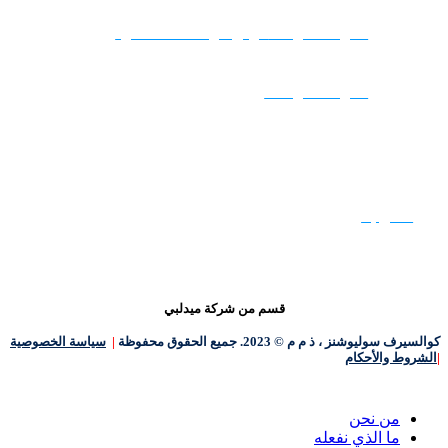
شارك معلوماتك
عرض الوظائف الشاغرة
شارك معلوماتك
هل أنت مستعد للبدء؟
اتصل بنا
قسم من شركة ميدلبي
كوالسيرف سوليوشنز ، ذ م م © 2023. جميع الحقوق محفوظة
|
سياسة الخصوصية
|
الشروط والأحكام
إغلاق
من نحن
القائمة
ما الذي نفعله