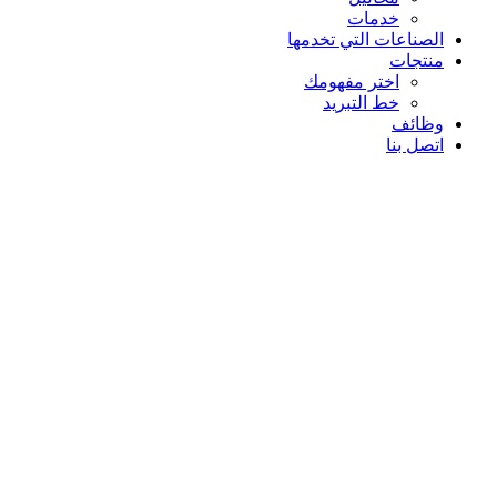
خدمات
الصناعات التي تخدمها
منتجات
اختر مفهومك
خط التبريد
وظائف
اتصل بنا
وظائف
تم التصويت على ميدلبي كأفضل أرباب العمل في العالم
في فوربس في عام 2021