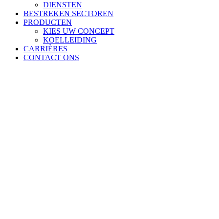
DIENSTEN
BESTREKEN SECTOREN
PRODUCTEN
KIES UW CONCEPT
KOELLEIDING
CARRIÈRES
CONTACT ONS
Carrière
Middleby werd verkozen tot 's werelds beste
werkgevers door Forbes in 2021