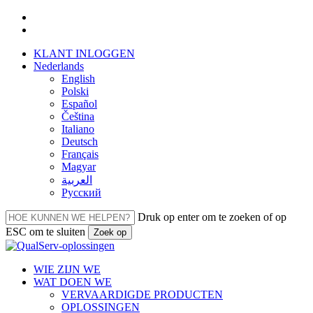
Overslaan
facebook
naar
linkedin
hoofdinhoud
KLANT INLOGGEN
Nederlands
English
Polski
Español
Čeština
Italiano
Deutsch
Français
Magyar
العربية‏
Русский
Druk op enter om te zoeken of op
ESC om te sluiten
Zoek op
Sluiten
Zoeken
Menu
WIE ZIJN WE
WAT DOEN WE
VERVAARDIGDE PRODUCTEN
OPLOSSINGEN