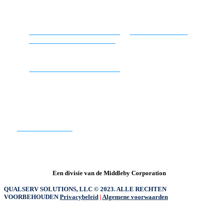
- Vrijwillige aanvullende levensverzekering
UW INFORMATIE DELEN
OPENSTAANDE
VACATURES BEKIJKEN
UW INFORMATIE DELEN
KLAAR OM TE BEGINNEN?
CONTACT ONS
Een divisie van de Middleby Corporation
QUALSERV SOLUTIONS, LLC © 2023. ALLE RECHTEN
VOORBEHOUDEN
Privacybeleid
|
Algemene voorwaarden