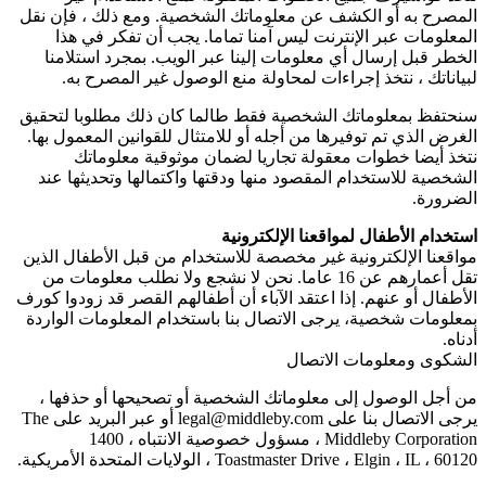
المصرح به أو الكشف عن معلوماتك الشخصية. ومع ذلك ، فإن نقل
المعلومات عبر الإنترنت ليس آمنا تماما. يجب أن تفكر في هذا
الخطر قبل إرسال أي معلومات إلينا عبر الويب. بمجرد استلامنا
لبياناتك ، نتخذ إجراءات لمحاولة منع الوصول غير المصرح به.
سنحتفظ بمعلوماتك الشخصية فقط طالما كان ذلك مطلوبا لتحقيق
الغرض الذي تم توفيرها من أجله أو للامتثال للقوانين المعمول بها.
نتخذ أيضا خطوات معقولة تجاريا لضمان موثوقية معلوماتك
الشخصية للاستخدام المقصود منها ودقتها واكتمالها وتحديثها عند
الضرورة.
استخدام الأطفال لمواقعنا الإلكترونية
مواقعنا الإلكترونية غير مخصصة للاستخدام من قبل الأطفال الذين
تقل أعمارهم عن 16 عاما. نحن لا نشجع ولا نطلب معلومات من
الأطفال أو عنهم. إذا اعتقد الآباء أن أطفالهم القصر قد زودوا كورف
بمعلومات شخصية، يرجى الاتصال بنا باستخدام المعلومات الواردة
أدناه.
الشكوى ومعلومات الاتصال
من أجل الوصول إلى معلوماتك الشخصية أو تصحيحها أو حذفها ،
يرجى الاتصال بنا على legal@middleby.com أو عبر البريد على The
Middleby Corporation ، مسؤول خصوصية الانتباه ، 1400
Toastmaster Drive ، Elgin ، IL ، 60120 ، الولايات المتحدة الأمريكية.