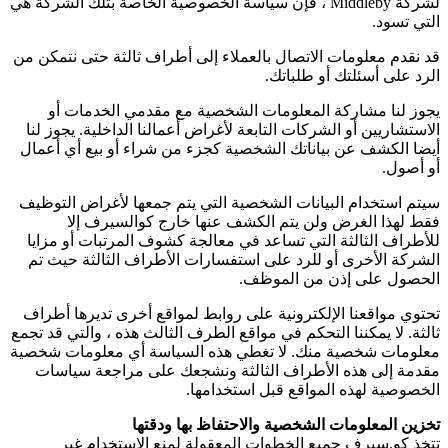
لشركة Middleby ، فإن سياسة الخصوصية الخاصة بتلك الشركة هي
التي تسود.
قد نقدم معلومات الاتصال بالعملاء إلى أطراف ثالثة حتى نتمكن من
الرد على أسئلتك أو طلباتك.
يجوز لنا مشاركة المعلومات الشخصية مع مقدمي الخدمات أو
الاستشاريين أو الشركات التابعة لأغراض أعمالنا الداخلية. يجوز لنا
أيضا الكشف عن بياناتك الشخصية كجزء من شراء أو بيع أي أعمال
أو أصول.
سيتم استخدام البيانات الشخصية التي يتم جمعها لأغراض التوظيف
فقط لهذا الغرض ولن يتم الكشف عنها خارج كوالسيرف إلا
للأطراف الثالثة التي تساعد في معالجة كشوف المرتبات أو مزايا
الشركة الأخرى أو للرد على استفسارات الأطراف الثالثة حيث تم
الحصول على إذن من الموظف.
تحتوي مواقعنا الإلكترونية على روابط لمواقع أخرى تديرها أطراف
ثالثة. لا يمكننا التحكم في مواقع الطرف الثالث هذه ، والتي قد تجمع
معلومات شخصية منك. لا تغطي هذه السياسة أي معلومات شخصية
مقدمة إلى هذه الأطراف الثالثة ونشجعك على مراجعة سياسات
الخصوصية لهذه المواقع قبل استخدامها.
تخزين المعلومات الشخصية والاحتفاظ بها ودقتها
تتخذ كو.سيرف جميع الخطوات المعقولة لمنع الاستخدام غير