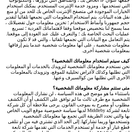
جمعها عنوان IP الخاص بك ، والمناطق التي تزورها ، والتكنولوجيا
التي تستخدمها ، ومزود خدمة الإنترنت المستخدم. يمكنك استخدام
الخيارات الموجودة في متصفح الإنترنت الخاص بك للحد من أو منع
نقل هذه البيانات. يتم استخدام المعلومات التي نجمعها تلقائيا لتقدير
حجم جمهورنا وأنماط الاستخدام ؛ تخزين معلومات حول تفضيلاتك ،
مما يسمح لنا بتخصيص موقعنا وفقا لاهتماماتك الفردية ؛ تسريع
عمليات البحث الخاصة بك ؛ والتعرف عليك عند العودة إلى موقعنا.
يتم التعامل مع البيانات التي نجمعها تلقائيا ، والتي قد لا تكون
معلومات شخصية ، على أنها معلومات شخصية عندما يتم إرفاقها
بمعلومات شخصية أخرى.
كيف سيتم استخدام معلوماتك الشخصية؟
نحن نستخدم معلوماتك الشخصية لتزويدك بالخدمات أو المعلومات
التي تطلبها وكذلك لأغراض تحليلية للموقع، وتزويدك بالمعلومات
الأخرى التي تطلبها من كوالسيرف وعنها.
متى ستتم مشاركة معلوماتك الشخصية؟
باستثناء ما هو موضح في هذه السياسة ، لن نشارك المعلومات
الشخصية مع طرف ثالث ما لم توافق على الكشف أو أن الكشف
مطلوب أو مصرح به بموجب القانون. يرجى ملاحظة أن كل شركة
تابعة لشركة Middleby لديها سياسة خصوصية موقع الويب الخاص
بها والتي تحدد الطريقة التي تجمع بها معلوماتك الشخصية
وتستخدمها وربما تشاركها. إلى الحد الذي تشتري فيه من أو تتلقى
قطع غيار أو خدمة أو تستخدم الخدمات التي تقدمها شركة تابعة