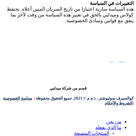
التغييرات في السياسة
هذه السياسة سارية اعتبارا من تاريخ السريان المبين أعلاه. تحتفظ
كولاس وميدلبي بالحق في تغيير هذه السياسة من وقت لآخر بما
يتفق مع قوانين ومبادئ الخصوصية.
هل أنت مستعد للبدء؟
اتصل بنا
قسم من شركة ميدلبي
كوالسيرف سوليوشنز ، ذ م م © 2023. جميع الحقوق محفوظة
|
سياسة الخصوصية
|
الشروط والأحكام
إغلاق
من نحن
القائمة
ما الذي نفعله
المنتجات المصنعة