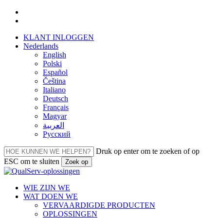
Overslaan
facebook
naar
linkedin
hoofdinhoud
KLANT INLOGGEN
Nederlands
English
Polski
Español
Čeština
Italiano
Deutsch
Français
Magyar
العربية‏
Русский
Druk op enter om te zoeken of op
ESC om te sluiten
Zoek op
Sluiten
Zoeken
Menu
WIE ZIJN WE
WAT DOEN WE
VERVAARDIGDE PRODUCTEN
OPLOSSINGEN