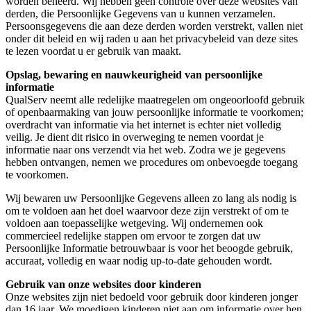
worden beheerd. Wij hebben geen controle over deze websites van
derden, die Persoonlijke Gegevens van u kunnen verzamelen.
Persoonsgegevens die aan deze derden worden verstrekt, vallen niet
onder dit beleid en wij raden u aan het privacybeleid van deze sites
te lezen voordat u er gebruik van maakt.
Opslag, bewaring en nauwkeurigheid van persoonlijke
informatie
QualServ neemt alle redelijke maatregelen om ongeoorloofd gebruik
of openbaarmaking van jouw persoonlijke informatie te voorkomen;
overdracht van informatie via het internet is echter niet volledig
veilig. Je dient dit risico in overweging te nemen voordat je
informatie naar ons verzendt via het web. Zodra we je gegevens
hebben ontvangen, nemen we procedures om onbevoegde toegang
te voorkomen.
Wij bewaren uw Persoonlijke Gegevens alleen zo lang als nodig is
om te voldoen aan het doel waarvoor deze zijn verstrekt of om te
voldoen aan toepasselijke wetgeving. Wij ondernemen ook
commercieel redelijke stappen om ervoor te zorgen dat uw
Persoonlijke Informatie betrouwbaar is voor het beoogde gebruik,
accuraat, volledig en waar nodig up-to-date gehouden wordt.
Gebruik van onze websites door kinderen
Onze websites zijn niet bedoeld voor gebruik door kinderen jonger
dan 16 jaar. We moedigen kinderen niet aan om informatie over hen