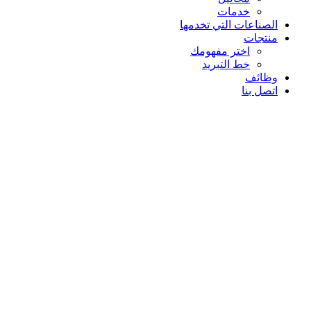
خدمات
الصناعات التي تخدمها
منتجات
اختر مفهومك
خط التبريد
وظائف
اتصل بنا
من نحن
كوول سيرف هي شركة مصنعة تقدم خدمات ومنتجات مبتكرة
وتصميما شاملا وحلولا جاهزة مع فريق سلسلة توريد عالمي لدعم
السلاسل متعددة الجنسيات عبر قطاعات صناعية متعددة.