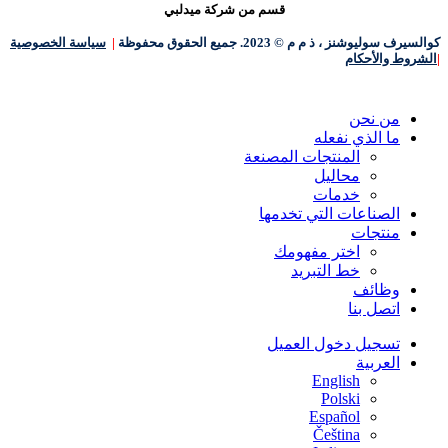
قسم من شركة ميدلبي
كوالسيرف سوليوشنز ، ذ م م © 2023. جميع الحقوق محفوظة
|
سياسة الخصوصية
|
الشروط والأحكام
إغلاق
من نحن
القائمة
ما الذي نفعله
المنتجات المصنعة
محاليل
خدمات
الصناعات التي تخدمها
منتجات
اختر مفهومك
خط التبريد
وظائف
اتصل بنا
تسجيل دخول العميل
العربية‏
English
Polski
Español
Čeština