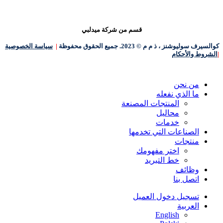
قسم من شركة ميدلبي
كوالسيرف سوليوشنز ، ذ م م © 2023. جميع الحقوق محفوظة
|
سياسة الخصوصية
|
الشروط والأحكام
إغلاق
من نحن
القائمة
ما الذي نفعله
المنتجات المصنعة
محاليل
خدمات
الصناعات التي تخدمها
منتجات
اختر مفهومك
خط التبريد
وظائف
اتصل بنا
تسجيل دخول العميل
العربية‏
English