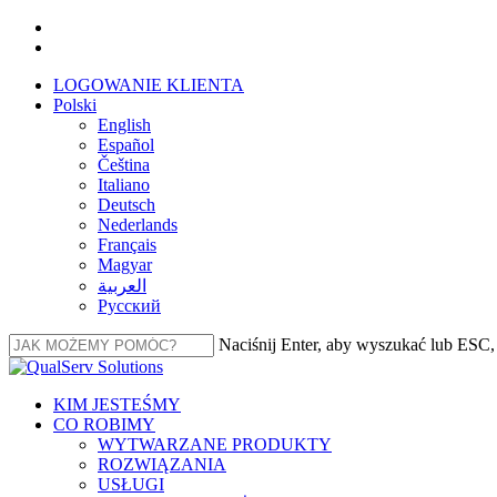
Przejdź
facebook
do
linkedin
głównej
LOGOWANIE KLIENTA
treści
Polski
English
Español
Čeština
Italiano
Deutsch
Nederlands
Français
Magyar
العربية‏
Русский
Naciśnij Enter, aby wyszukać lub ESC
Zamknij
wyszukiwanie
Menu
KIM JESTEŚMY
CO ROBIMY
WYTWARZANE PRODUKTY
ROZWIĄZANIA
USŁUGI