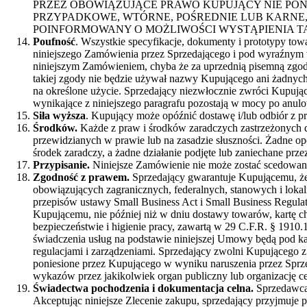
PRZEZ OBOWIĄZUJĄCE PRAWO KUPUJĄCY NIE PON
PRZYPADKOWE, WTÓRNE, POŚREDNIE LUB KARNE,
POINFORMOWANY O MOŻLIWOŚCI WYSTĄPIENIA T
Poufność
. Wszystkie specyfikacje, dokumenty i prototypy to
niniejszego Zamówienia przez Sprzedającego i pod wyraźnym 
niniejszym Zamówieniem, chyba że za uprzednią pisemną zgodą
takiej zgody nie będzie używał nazwy Kupującego ani żadny
na określone użycie. Sprzedający niezwłocznie zwróci Kupują
wynikające z niniejszego paragrafu pozostają w mocy po anulo
Siła wyższa
. Kupujący może opóźnić dostawę i/lub odbiór z p
Środków.
Każde z praw i środków zaradczych zastrzeżonych
przewidzianych w prawie lub na zasadzie słuszności. Żadne o
środek zaradczy, a żadne działanie podjęte lub zaniechane prz
Przypisanie.
Niniejsze Zamówienie nie może zostać scedowan
Zgodność z prawem.
Sprzedający gwarantuje Kupującemu, że 
obowiązujących zagranicznych, federalnych, stanowych i lokal
przepisów ustawy Small Business Act i Small Business Regulat
Kupującemu, nie później niż w dniu dostawy towarów, kartę ch
bezpieczeństwie i higienie pracy, zawartą w 29 C.F.R. § 1910
świadczenia usług na podstawie niniejszej Umowy będą pod k
regulacjami i zarządzeniami. Sprzedający zwolni Kupującego z 
poniesione przez Kupującego w wyniku naruszenia przez Sprzeda
wykazów przez jakikolwiek organ publiczny lub organizację 
Świadectwa pochodzenia i dokumentacja celna.
Sprzedawca 
Akceptując niniejsze Zlecenie zakupu, sprzedający przyjmuje 