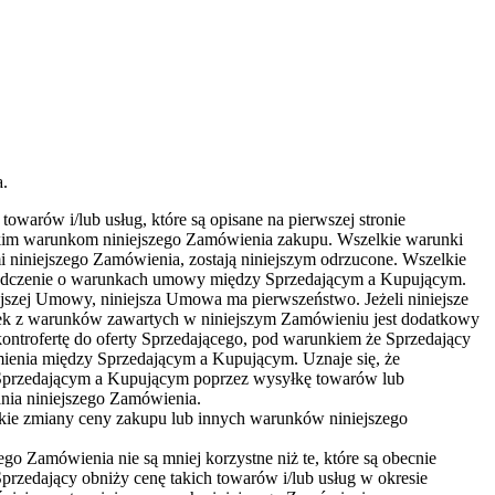
a.
warów i/lub usług, które są opisane na pierwszej stronie
tkim warunkom niniejszego Zamówienia zakupu. Wszelkie warunki
i niniejszego Zamówienia, zostają niniejszym odrzucone. Wszelkie
wiadczenie o warunkach umowy między Sprzedającym a Kupującym.
jszej Umowy, niniejsza Umowa ma pierwszeństwo. Jeżeli niniejsze
wiek z warunków zawartych w niniejszym Zamówieniu jest dodatkowy
ontrofertę do oferty Sprzedającego, pod warunkiem że Sprzedający
mienia między Sprzedającym a Kupującym. Uznaje się, że
y Sprzedającym a Kupującym poprzez wysyłkę towarów lub
ania niniejszego Zamówienia.
elkie zmiany ceny zakupu lub innych warunków niniejszego
 Zamówienia nie są mniej korzystne niż te, które są obecnie
przedający obniży cenę takich towarów i/lub usług w okresie