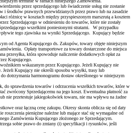
niejszym terminie w ramach niniejszego Zamówienia.
wierdzeniu przez sprzedającego lub świadczenie usług nie zostanie
aw i środków prawnych przewidzianych przez prawo lub na zasadzie
 płaci różnicę w kosztach między przyspieszonym marszrutą a kosztem
zez Sprzedającego w odniesieniu do towarów, które nie zostały
yć Sprzedającego wszelkimi poniesionymi stratami. W przypadku
 wpływie tego zjawiska na wyniki Sprzedającego. Kupujący będzie
łkowym od Agenta Kupującego ds. Zakupów, towary objęte niniejszym
ówienia. Opłaty transportowe za towary dostarczone do miejsca
na przesyłka, która spowoduje naliczenie dodatkowych opłat za
przez Kupującego.
ewoźnikiem wskazanym przez Kupującego. Jeżeli Kupujący nie
Jeżeli Kupujący nie określi sposobu wysyłki, trasy lub
o do dotrzymania harmonogramu dostaw określonego w niniejszym
k, do sprawdzenia towarów i odrzucenia wszelkich towarów, które w
tać zwrócony Sprzedającemu na jego koszt. Ewentualna płatność za
ub nie przetestuje jakiegokolwiek towaru, nie ma wpływu na żadne
we oraz łączną cenę zakupu. Okresy skonta oblicza się od daty
kie roszczenia pieniężne należne lub mające stać się wymagalne od
 innego Zamówienia Kupującego złożonego ze Sprzedającym.
ega sobie prawo do zmiany (i) specyfikacji i rysunków, jeśli