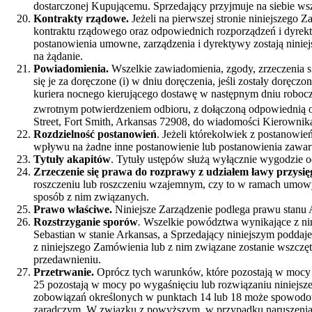
dostarczonej Kupującemu. Sprzedający przyjmuje na siebie w
Kontrakty rządowe.
Jeżeli na pierwszej stronie niniejszeg
kontraktu rządowego oraz odpowiednich rozporządzeń i dyrek
postanowienia umowne, zarządzenia i dyrektywy zostają nini
na żądanie.
Powiadomienia.
Wszelkie zawiadomienia, zgody, zrzeczenia s
się je za doręczone (i) w dniu doręczenia, jeśli zostały doręc
kuriera nocnego kierującego dostawę w następnym dniu roboczy
zwrotnym potwierdzeniem odbioru, z dołączoną odpowiednią 
Street, Fort Smith, Arkansas 72908, do wiadomości Kierownik
Rozdzielność postanowień
. Jeżeli którekolwiek z postanowi
wpływu na żadne inne postanowienie lub postanowienia zawar
Tytuły akapitów
. Tytuły ustępów służą wyłącznie wygodzie o
Zrzeczenie się prawa do rozprawy z udziałem ławy przysię
roszczeniu lub roszczeniu wzajemnym, czy to w ramach umowy
sposób z nim związanych.
Prawo właściwe.
Niniejsze Zarządzenie podlega prawu stanu A
Rozstrzyganie sporów
.
Wszelkie powództwa wynikające z nin
Sebastian w stanie Arkansas, a Sprzedający niniejszym poddaj
z niniejszego Zamówienia lub z nim związane zostanie wszczęt
przedawnieniu.
Przetrwanie.
Oprócz tych warunków, które pozostają w mocy 
25 pozostają w mocy po wygaśnięciu lub rozwiązaniu niniejs
zobowiązań określonych w punktach 14 lub 18 może spowodow
zaradczym. W związku z powyższym, w przypadku naruszenia 