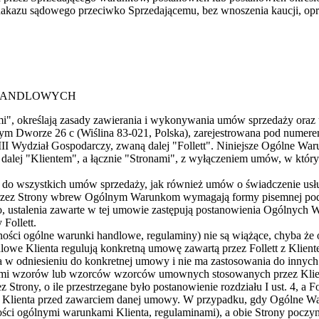
ze nakazu sądowego przeciwko Sprzedającemu, bez wnoszenia kaucji, o
 HANDLOWYCH
", określają zasady zawierania i wykonywania umów sprzedaży oraz 
okrym Dworze 26 c (Wiślina 83-021, Polska), zarejestrowana pod nume
dział Gospodarczy, zwaną dalej "Follett". Niniejsze Ogólne Warunk
lej "Klientem", a łącznie "Stronami", z wyłączeniem umów, w któryc
e do wszystkich umów sprzedaży, jak również umów o świadczenie usłu
 przez Strony wbrew Ogólnym Warunkom wymagają formy pisemnej pod
o, ustalenia zawarte w tej umowie zastępują postanowienia Ogólnyc
Follett.
ści ogólne warunki handlowe, regulaminy) nie są wiążące, chyba że 
we Klienta regulują konkretną umowę zawartą przez Follett z Kliente
 w odniesieniu do konkretnej umowy i nie ma zastosowania do innych 
ami wzorów lub wzorców wzorców umownych stosowanych przez Klient
rony, o ile przestrzegane było postanowienie rozdziału I ust. 4, a Fo
ienta przed zawarciem danej umowy. W przypadku, gdy Ogólne War
i ogólnymi warunkami Klienta, regulaminami), a obie Strony poczyn