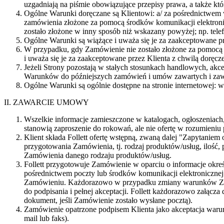
uzgadniają na piśmie obowiązujące przepisy prawa, a także k
Ogólne Warunki doręczane są Klientowi: a/ za pośrednictwe
zamówienia złożone za pomocą środków komunikacji elektroniczn
zostało złożone w inny sposób niż wskazany powyżej; np. telef
Ogólne Warunki są wiążące i uważa się je za zaakceptowane pr
W przypadku, gdy Zamówienie nie zostało złożone za pomocą ś
i uważa się je za zaakceptowane przez Klienta z chwilą doręc
Jeżeli Strony pozostają w stałych stosunkach handlowych, a
Warunków do późniejszych zamówień i umów zawartych i zawa
Ogólne Warunki są ogólnie dostępne na stronie internetowej: ww
II. ZAWARCIE UMOWY
Wszelkie informacje zamieszczone w katalogach, ogłoszeniach,
stanowią zaproszenie do rokowań, ale nie ofertę w rozumieni
Klient składa Follett ofertę wstępną, zwaną dalej "Zapytani
przygotowania Zamówienia, tj. rodzaj produktów/usług, ilość, p
Zamówienia danego rodzaju produktów/usług.
Follett przygotowuje Zamówienie w oparciu o informacje okre
pośrednictwem poczty lub środków komunikacji elektronicznej 
Zamówieniu. Każdorazowo w przypadku zmiany warunków Zamów
do podpisania i pełnej akceptacji. Follett każdorazowo załąc
dokument, jeśli Zamówienie zostało wysłane pocztą).
Zamówienie opatrzone podpisem Klienta jako akceptacja warun
mail lub faks).