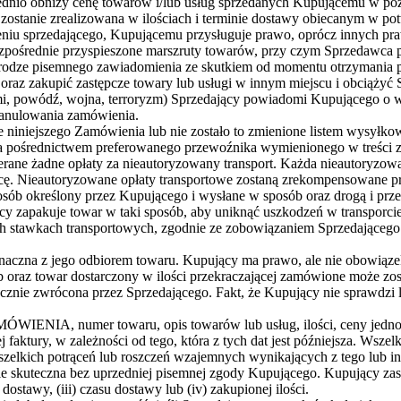
dnio obniży cenę towarów i/lub usług sprzedanych Kupującemu w póź
 zostanie zrealizowana w ilościach i terminie dostawy obiecanym w pot
eniu sprzedającego, Kupującemu przysługuje prawo, oprócz innych pr
) bezpośrednie przyspieszone marszruty towarów, przy czym Sprzedawca
 drodze pisemnego zawiadomienia ze skutkiem od momentu otrzymania pr
e, oraz zakupić zastępcze towary lub usługi w innym miejscu i obciąż
ziemi, powódź, wojna, terroryzm) Sprzedający powiadomi Kupującego o
 anulowania zamówienia.
onie niniejszego Zamówienia lub nie zostało to zmienione listem wysy
ośrednictwem preferowanego przewoźnika wymienionego w treści zam
rane żadne opłaty za nieautoryzowany transport. Każda nieautoryzowa
awcę. Nieautoryzowane opłaty transportowe zostaną zrekompensowane 
ób określony przez Kupującego i wysłane w sposób oraz drogą i prz
y zapakuje towar w taki sposób, aby uniknąć uszkodzeń w transporcie. 
ch stawkach transportowych, zgodnie ze zobowiązaniem Sprzedająceg
znaczna z jego odbiorem towaru. Kupujący ma prawo, ale nie obowiąze
oraz towar dostarczony w ilości przekraczającej zamówione może zos
znie zwrócona przez Sprzedającego. Fakt, że Kupujący nie sprawdzi l
NIA, numer towaru, opis towarów lub usług, ilości, ceny jednostko
aktury, w zależności od tego, która z tych dat jest późniejsza. Wszel
wszelkich potrąceń lub roszczeń wzajemnych wynikających z tego lub
 skuteczna bez uprzedniej pisemnej zgody Kupującego. Kupujący zastrz
ostawy, (iii) czasu dostawy lub (iv) zakupionej ilości.