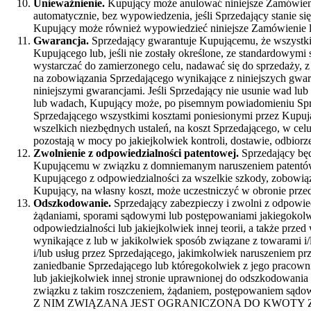
Unieważnienie.
Kupujący może anulować niniejsze Zamówienie
automatycznie, bez wypowiedzenia, jeśli Sprzedający stanie s
Kupujący może również wypowiedzieć niniejsze Zamówienie l
Gwarancja.
Sprzedający gwarantuje Kupującemu, że wszystki
Kupującego lub, jeśli nie zostały określone, ze standardowym
wystarczać do zamierzonego celu, nadawać się do sprzedaży, 
na zobowiązania Sprzedającego wynikające z niniejszych gwa
niniejszymi gwarancjami. Jeśli Sprzedający nie usunie wad l
lub wadach, Kupujący może, po pisemnym powiadomieniu Sprze
Sprzedającego wszystkimi kosztami poniesionymi przez Kupują
wszelkich niezbędnych ustaleń, na koszt Sprzedającego, w c
pozostają w mocy po jakiejkolwiek kontroli, dostawie, odbiorz
Zwolnienie z odpowiedzialności patentowej.
Sprzedający będ
Kupującemu w związku z domniemanym naruszeniem patentów,
Kupującego z odpowiedzialności za wszelkie szkody, zobowiąza
Kupujący, na własny koszt, może uczestniczyć w obronie prze
Odszkodowanie.
Sprzedający zabezpieczy i zwolni z odpowied
żądaniami, sporami sądowymi lub postępowaniami jakiegokolwiek
odpowiedzialności lub jakiejkolwiek innej teorii, a także pr
wynikające z lub w jakikolwiek sposób związane z towarami i
i/lub usług przez Sprzedającego, jakimkolwiek naruszeniem pr
zaniedbanie Sprzedającego lub któregokolwiek z jego praco
lub jakiejkolwiek innej stronie uprawnionej do odszkodowania
związku z takim roszczeniem, żądaniem, postępowa
Z NIM ZWIĄZANA JEST OGRANICZONA DO KWOTY