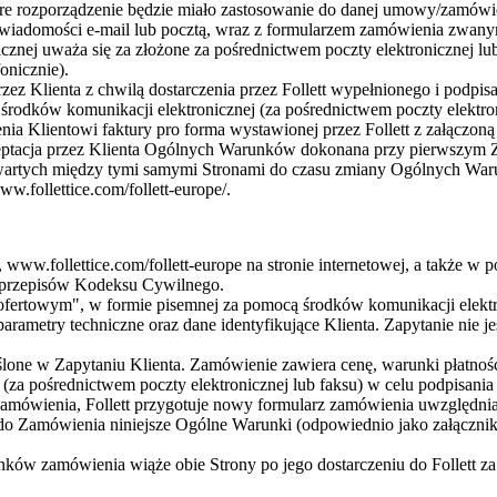
tóre rozporządzenie będzie miało zastosowanie do danej umowy/zamówi
m wiadomości e-mail lub pocztą, wraz z formularzem zamówienia zwa
ej uważa się za złożone za pośrednictwem poczty elektronicznej lub f
onicznie).
zez Klienta z chwilą dostarczenia przez Follett wypełnionego i podpi
rodków komunikacji elektronicznej (za pośrednictwem poczty elektron
zenia Klientowi faktury pro forma wystawionej przez Follett z załączo
kceptacja przez Klienta Ogólnych Warunków dokonana przy pierwszym 
rtych między tymi samymi Stronami do czasu zmiany Ogólnych Warunk
w.follettice.com/follett-europe/.
 www.follettice.com/follett-europe na stronie internetowej, a także 
u przepisów Kodeksu Cywilnego.
em ofertowym", w formie pisemnej za pomocą środków komunikacji elekt
arametry techniczne oraz dane identyfikujące Klienta. Zapytanie nie je
ślone w Zapytaniu Klienta. Zamówienie zawiera cenę, warunki płatnoś
(za pośrednictwem poczty elektronicznej lub faksu) w celu podpisani
ienia, Follett przygotuje nowy formularz zamówienia uwzględniając
za do Zamówienia niniejsze Ogólne Warunki (odpowiednio jako załączn
ków zamówienia wiąże obie Strony po jego dostarczeniu do Follett za