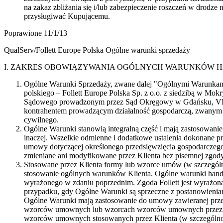
na zakaz zbliżania się i/lub zabezpieczenie roszczeń w drod
przysługiwać Kupującemu.
Poprawione 11/1/13
QualServ/Follett Europe Polska Ogólne warunki sprzedaży
I. ZAKRES OBOWIĄZYWANIA OGÓLNYCH WARUNKÓW
Ogólne Warunki Sprzedaży, zwane dalej "Ogólnymi Warunkami
polskiego – Follett Europe Polska Sp. z o.o. z siedzibą w M
Sądowego prowadzonym przez Sąd Okręgowy w Gdańsku, VIII Wy
kontrahentem prowadzącym działalność gospodarczą, zwanym da
cywilnego.
Ogólne Warunki stanowią integralną część i mają zastosowani
inaczej. Wszelkie odmienne i dodatkowe ustalenia dokonane
umowy dotyczącej określonego przedsięwzięcia gospodarczeg
zmieniane ani modyfikowane przez Klienta bez pisemnej zgody 
Stosowane przez Klienta formy lub wzorce umów (w szczególno
stosowanie ogólnych warunków Klienta. Ogólne warunki handlo
wyrażonego w zdaniu poprzednim. Zgoda Follett jest wyrażona
przypadku, gdy Ogólne Warunki są sprzeczne z postanowieni
Ogólne Warunki mają zastosowanie do umowy zawieranej przez St
wzorców umownych lub wzorcach wzorców umownych przez Kl
wzorców umownych stosowanych przez Klienta (w szczególnośc