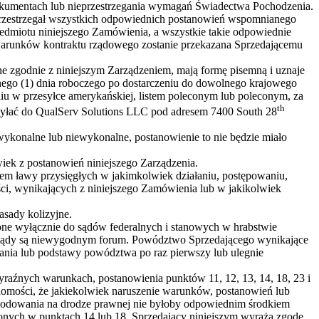
dokumentach lub nieprzestrzegania wymagań Świadectwa Pochodzenia.
 przestrzegał wszystkich odpowiednich postanowień wspomnianego
dmiotu niniejszego Zamówienia, a wszystkie takie odpowiednie
 warunków kontraktu rządowego zostanie przekazana Sprzedającemu
ne zgodnie z niniejszym Zarządzeniem, mają formę pisemną i uznaje
 jednego (1) dnia roboczego po dostarczeniu do dowolnego krajowego
niu w przesyłce amerykańskiej, listem poleconym lub poleconym, za
th
syłać do QualServ Solutions LLC pod adresem 7400 South 28
ewykonalne lub niewykonalne, postanowienie to nie będzie miało
wiek z postanowień niniejszego Zarządzenia.
łem ławy przysięgłych w jakimkolwiek działaniu, postępowaniu,
ci, wynikających z niniejszego Zamówienia lub w jakikolwiek
asady kolizyjne.
ne wyłącznie do sądów federalnych i stanowych w hrabstwie
akie sądy są niewygodnym forum. Powództwo Sprzedającego wynikające
dania lub podstawy powództwa po raz pierwszy lub ulegnie
aźnych warunkach, postanowienia punktów 11, 12, 13, 14, 18, 23 i
omości, że jakiekolwiek naruszenie warunków, postanowień lub
kodowania na drodze prawnej nie byłoby odpowiednim środkiem
nych w punktach 14 lub 18, Sprzedający niniejszym wyraża zgodę