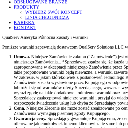
OBSŁUGIWANE BRANŻE
PRODUKTY
WYBIERZ SWÓJ KONCEPT
LINIA CHŁODNICZA
KARIERA
KONTAKT
QualServ Ameryka Północna Zasady i warunki
Poniższe warunki zapewniają dostawcom QualServ Solutions LLC w
Umowa.
Niniejsze Zamówienie zakupu ("Zamówienie") jest ofe
niniejszego Zamówienia... *Sprzedawca zgadza się, że każda
zaproponowane w akceptacji niniejszego Zamówienia przez Sprz
takie proponowane warunki będą nieważne, a warunki zawar
W zakresie, w jakim którekolwiek z postanowień Jednolitego 
Zamówienie zostało wystawione przez Kupującego w odpowiedz
lub różni się od warunków oferty Sprzedającego, wówczas wys
wyrazi zgodę na takie dodatkowe i odmienne warunki oraz prz
Sprzedający zaakceptował niniejsze warunki i przyjął do wi
rozpoczęcie świadczenia usług lub chyba że Sprzedający powi
Cena.
Niniejsze Zlecenie nie może zostać zrealizowane po cen
Zamówienia wymagają pisemnej zgody Kupującego.
Gwarancja ceny.
Sprzedający gwarantuje Kupującemu, że ceny
oferowane jakiemukolwiek innemu klientowi za te same lub pod