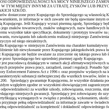
OSI ODPOWIEDZIALNOŚCI NA MOCY NINIEJSZEGO ZAMÓW
 W TYM MIĘDZY INNYMI ZA UTRATĘ ZYSKÓW LUB PRZY
AKICH SZKÓD.
warów dostarczone przez Kupującego do Sprzedającego są własnością Ku
warunkiem, że informacje w nich zawarte nie będą ujawniane innym 
 Kupującego. Jeśli Kupujący wyrazi pisemną zgodę, Sprzedający będz
ch jego znaków towarowych, znaków usługowych, nazw handlowych lu
cemu wszystkie takie specyfikacje, dokumenty i prototypy towarów n
waniu, rozwiązaniu lub zakończeniu realizacji niniejszego Zamówienia
rzyczyn od niego niezależnych.
 dla Kupującego w niniejszym Zamówieniu ma charakter kumulatywny 
późnienie lub niewykonanie przez Kupującego jakiegokolwiek prawa l
ez Kupującego nie będzie uważane za zrzeczenie się takiego prawa lub
e przez Sprzedającego bez uprzedniej pisemnej zgody Kupującego.
jest pracodawcą działającym w ramach akcji afirmatywnej/równych sza
nych przepisów prawa pracy, zarządzeń, zasad i regulacji. Ponadto S
ory Enforcement Fairness Act z 1996 r. oraz przepisów wydanych na i
arakterystyki substancji niebezpiecznej dla wszelkich towarów, które 
.1200. Sprzedający gwarantuje Kupującemu, że wszystkie działania po
ażdym względem zgodne ze wszystkimi obowiązującymi zagranicznymi, 
odpowiedzialności za wszelkie szkody, zobowiązania, roszczenia, stra
jącego niniejszych gwarancji. Sprzedający jest zobowiązany do uzyska
certyfikującą wymaganych w związku z produkcją, wykonaniem, ukończ
przyjmuje pełną odpowiedzialność za informacje zawarte w świadectwi
pełną odpowiedzialność za kompletność i dokładność odpowiedniego św