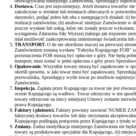
obowiązywania niniejszego Zamówienia, Sprzedający odpowie
Dostawa.
Czas jest najważniejszy. Jeżeli dostawa towarów nie
zakończone w terminie lub terminach obiecanych w potwierdz
słuszności, podjąć jedno lub oba z następujących działań: (i
realizacji zamówienia; (ii) anulować niniejsze Zamówienie w
jeszcze wysłane lub usług, które nie zostały jeszcze wykonan
wystąpienia Zdarzenia Siły Wyższej (takiego jak trzęsienie 
miał możliwość zaakceptowania zmienionego świadczenia lub
TRANSPORT.
O ile nie określono inaczej na pierwszej str
Zamówieniem zostaną wysłane "Fabryka Kupującego FOB" za p
przeznaczenia FOB muszą być opłacone z góry. Nie będą pobie
transport, musi zostać w pełni opłacona z góry przez Sprzed
Opakowanie.
Wszystkie towary muszą być zapakowane w spos
określi sposobu, w jaki towar musi być zapakowany, Sprzedając
przewoźnika, Sprzedający wyśle towar po możliwie najniższy
Zamówieniu.
Inspekcja.
Zapłata przez Kupującego za towar nie jest równo
ocenie Kupującego są wadliwe. Towar odrzucony w ten sposób 
towary odrzucone na mocy niniejszej Umowy zostanie niezwłoc
prawa Kupującego.
Faktury i płatności.
Faktury powinny zawierać NUMER ZAMÓWIE
faktycznej dostawy towarów lub daty otrzymania akceptowalnej f
Kupującego podlegają potrąceniu przez Kupującego z tytułu 
Zmiany.
Żadna modyfikacja niniejszego Zamówienia nie będzie
towary są produkowane specjalnie dla Kupującego, (ii) miejsca d