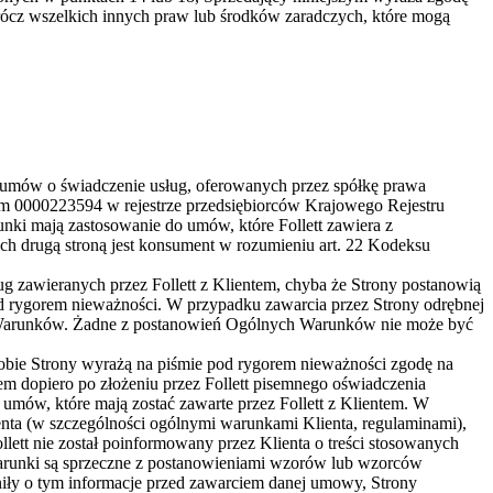
prócz wszelkich innych praw lub środków zaradczych, które mogą
umów o świadczenie usług, oferowanych przez spółkę prawa
rem 0000223594 w rejestrze przedsiębiorców Krajowego Rejestru
i mają zastosowanie do umów, które Follett zawiera z
h drugą stroną jest konsument w rozumieniu art. 22 Kodeksu
g zawieranych przez Follett z Klientem, chyba że Strony postanowią
 rygorem nieważności. W przypadku zawarcia przez Strony odrębnej
h Warunków. Żadne z postanowień Ogólnych Warunków nie może być
obie Strony wyrażą na piśmie pod rygorem nieważności zgodę na
m dopiero po złożeniu przez Follett pisemnego oświadczenia
umów, które mają zostać zawarte przez Follett z Klientem. W
a (w szczególności ogólnymi warunkami Klienta, regulaminami),
llett nie został poinformowany przez Klienta o treści stosowanych
unki są sprzeczne z postanowieniami wzorów lub wzorców
iły o tym informacje przed zawarciem danej umowy, Strony