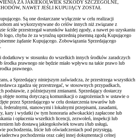
IENIA ZA JAKIEKOLWIEK SZKODY SZCZEGÓLNE,
CHODÓW, NAWET JEŚLI KUPUJĄCY ZOSTAŁ
pującego. Są one dostarczane wyłącznie w celu realizacji
osobom ani wykorzystywane do celów innych niż związane z
ie ściśle przestrzegał warunków każdej zgody, a nawet po uzyskaniu
b logo, chyba że za wyraźną uprzednią pisemną zgodą Kupującego
a pisemne żądanie Kupującego. Zobowiązania Sprzedającego
.
i dodatkowy w stosunku do wszelkich innych środków zaradczych
ub środka prawnego nie będzie miało wpływu na takie prawo lub
 środka prawnego.
ns, a Sprzedający niniejszym zaświadcza, że przestrzega wszystkich
przedawca zgadza się przestrzegać, w stosownych przypadkach,
ch podstawie, z późniejszymi zmianami. Sprzedający dostarczy
są objęte normą dotyczącą komunikacji o zagrożeniach w ustawie o
djęte przez Sprzedającego w celu dostarczenia towarów lub
federalnymi, stanowymi i lokalnymi przepisami, zasadami,
ty, kary i wydatki (w tym honoraria adwokackie) zapłacone lub
nia i opłacenia wszelkich licencji, zezwoleń, inspekcji lub
eniem lub dostawą jakiegokolwiek towaru i/lub usługi
.
e pochodzenia, liście lub oświadczeniach pod przysięgą.
iadectwa pochodzenia oraz całej innej dokumentacji celnej