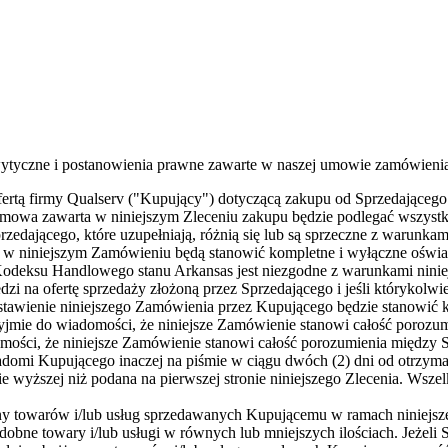
ytyczne i postanowienia prawne zawarte w naszej umowie zamówieni
rtą firmy Qualserv ("Kupujący") dotyczącą zakupu od Sprzedającego to
 umowa zawarta w niniejszym Zleceniu zakupu będzie podlegać wszys
edającego, które uzupełniają, różnią się lub są sprzeczne z warunkam
te w niniejszym Zamówieniu będą stanowić kompletne i wyłączne oś
Kodeksu Handlowego stanu Arkansas jest niezgodne z warunkami ninie
i na ofertę sprzedaży złożoną przez Sprzedającego i jeśli którykol
tawienie niniejszego Zamówienia przez Kupującego będzie stanowić k
yjmie do wiadomości, że niniejsze Zamówienie stanowi całość porozu
adomości, że niniejsze Zamówienie stanowi całość porozumienia międz
adomi Kupującego inaczej na piśmie w ciągu dwóch (2) dni od otrzym
ie wyższej niż podana na pierwszej stronie niniejszego Zlecenia. Wsz
 towarów i/lub usług sprzedawanych Kupującemu w ramach niniejszego
obne towary i/lub usługi w równych lub mniejszych ilościach. Jeżeli S