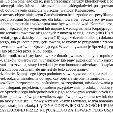
 lub dowolną jego część, jeśli Sprzedający naruszy którekolwiek z 
ię niewypłacalny lub stanie się przedmiotem jakiegokolwiek postępowa
ub dowolną jego część dla wyłącznej wygody Kupującego.
e towary objęte niniejszym Zamówieniem będą zgodne ze specyfikacja
i specyfikacjami Sprzedającego dla takich towarów. Sprzedający gwara
z dobrego materiału i wykonania oraz być wolne od wad. Kontrola, te
rancji. Sprzedający wymieni lub naprawi, według uznania Kupującego 
ub nie wymieni towarów niezgodnych z umową w ciągu dziesięciu (10)
dającego z dziesięciodniowym (10) wyprzedzeniem, albo (i) dokonać 
cego, lub (ii) cofnie przyjęcie towaru, w którym to przypadku Sprze
elu zwrotu towarów do Sprzedającego. Wszelkie gwarancje Sprzedając
e lub płatności przez Kupującego.
zie bronił, na własny koszt, wraz z doradcą w uzasadnionym stopniu
 znaków towarowych, wynalazków lub praw autorskich wynikających 
nia, roszczenia, straty i wydatki (w tym honoraria adwokackie) zapł
d takim powództwem, ale nie jest do tego zobowiązany.
zialności Kupującego i jego podmioty stowarzyszone oraz, na żądanie,
 rodzaju, niezależnie od tego, czy opierają się one na zaniedbaniu, n
zed wszelkimi bezpośrednimi, pośrednimi, szczególnymi, odszkodowania
/lub usługami, projektem, sposobem przygotowania, produkcji, budowy
zez Sprzedającego któregokolwiek z jego zobowiązań wynikających z ni
wników, pracowników, pracowników, agentów, podwykonawców lub dost
 na mocy niniejszej Umowy wszelkie koszty i wydatki, w tym honorari
niem sądowym, stratą lub szkodą. ŁĄCZNA ODPOWIEDZIALNOŚ
 ZAPŁACONEJ PRZEZ KUPUJĄCEGO ZA TOWARY I/LUB U