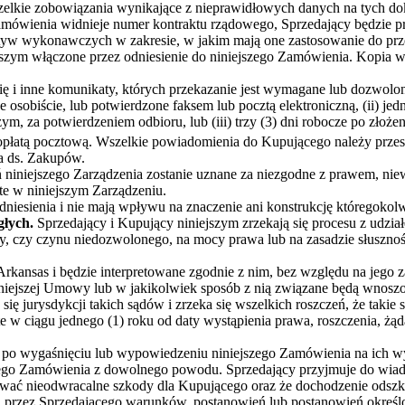
szelkie zobowiązania wynikające z nieprawidłowych danych na tych 
o Zamówienia widnieje numer kontraktu rządowego, Sprzedający będzie
tyw wykonawczych w zakresie, w jakim mają one zastosowanie do prze
ejszym włączone przez odniesienie do niniejszego Zamówienia. Kopia
ię i inne komunikaty, których przekazanie jest wymagane lub dozwolo
zone osobiście, lub potwierdzone faksem lub pocztą elektroniczną, (ii)
m, za potwierdzeniem odbioru, lub (iii) trzy (3) dni robocze po złoże
opłatą pocztową. Wszelkie powiadomienia do Kupującego należy prze
a ds. Zakupów.
eń niniejszego Zarządzenia zostanie uznane za niezgodne z prawem, ni
te w niniejszym Zarządzeniu.
dniesienia i nie mają wpływu na znaczenie ani konstrukcję któregokol
głych.
Sprzedający i Kupujący niniejszym zrzekają się procesu z udzia
, czy czynu niedozwolonego, na mocy prawa lub na zasadzie słusznoś
rkansas i będzie interpretowane zgodnie z nim, bez względu na jego z
iejszej Umowy lub w jakikolwiek sposób z nią związane będą wnoszo
e się jurysdykcji takich sądów i zrzeka się wszelkich roszczeń, że t
e w ciągu jednego (1) roku od daty wystąpienia prawa, roszczenia, żą
po wygaśnięciu lub wypowiedzeniu niniejszego Zamówienia na ich wyr
zego Zamówienia z dowolnego powodu. Sprzedający przyjmuje do wiad
ać nieodwracalne szkody dla Kupującego oraz że dochodzenie odsz
przez Sprzedającego warunków, postanowień lub postanowień określo