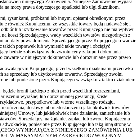
postanowień niniejszego Zamówienia. Niniejsze Zamówienie wygasa
nia na mocy prawa dotyczącego upadłości lub ulgi dłużnikom.
mi, rysunkami, próbkami lub innymi opisami określonymi przez
ntuje również Kupującemu, że wszystkie towary będą nadawać się i
st, odbiór lub użytkowanie towarów przez Kupującego nie ma wpływu
i na koszt Sprzedającego, wady wszelkich towarów niezgodnych z
 dni od daty powiadomienia Sprzedającego przez Kupującego o wadzie
takich poprawek lub wymienić takie towary i obciążyć
dający będzie zobowiązany do zwrotu ceny zakupu i dokonania
ego zawarte w niniejszym dokumencie lub dorozumiane przez prawo
 zadowalającym Kupującego, przed wszelkimi działaniami przeciwko
ze sprzedaży lub użytkowania towarów. Sprzedający zwolni
acone lub poniesione przez Kupującego w związku z takim działaniem.
 będzie bronił każdego z nich przed wszelkimi roszczeniami,
aruszeniu wyraźnej lub dorozumianej gwarancji, ścisłej
 przykładowe, przypadkowe lub wtórne wszelkiego rodzaju,
, ukończenia, dostawy lub niedostarczenia jakichkolwiek towarów
niejszej Umowy, lub jakiekolwiek inne działanie, zaniechanie lub
awców. Sprzedający, na żądanie, zapłaci lub zwróci Kupującemu
a adwokackie, poniesione przez Kupującego lub taką inną stronę w
Ć KUPUJĄCEGO WYNIKAJĄCA Z NINIEJSZEGO ZAMÓWIENIA LUB
SŁUGI. W MAKSYMALNYM ZAKRESIE DOZWOLONYM