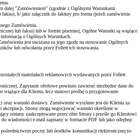
enia.
nym dalej "Zamówieniem" (zgodnie z Ogólnymi Warunkami
aksu), b/ jako załącznik do faktury pro forma (jeżeli zamówienie
sanego Zamówienia.
icznej lub faksu) lub w formie pisemnej, Ogólne Warunki są wiążące
ną informacją o Ogólnych Warunkach.
Zamówieniu jest uważana za jego zgodę na stosowanie Ogólnych
ów lub odwołania przez Follett ich stosowania.
w pozostałych materiałach reklamowych wydawanych przez Follett
ronicznej. Zapytanie ofertowe powinno zawierać niezbędne dane do
st wiążące dla Klienta, lecz stanowi prośbę o przygotowanie
ci oraz warunki dostawy. Zamówienie wysyłane jest do Klienta za
a i akceptacji. Strony mogą negocjować warunki określone w
y zmiany zaakceptowane przez obie Strony i prześle go Klientowi
ik do wiadomości e-mail zapisany w formacie PDF lub jako odrębny
 pośrednictwem poczty lub środków komunikacji elektronicznej (e-