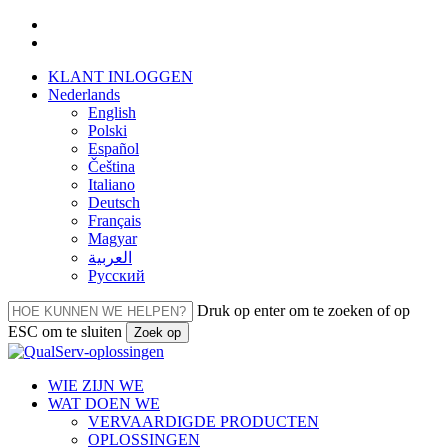
Overslaan
facebook
naar
linkedin
hoofdinhoud
KLANT INLOGGEN
Nederlands
English
Polski
Español
Čeština
Italiano
Deutsch
Français
Magyar
العربية‏
Русский
Druk op enter om te zoeken of op
ESC om te sluiten
Zoek op
Sluiten
Zoeken
Menu
WIE ZIJN WE
WAT DOEN WE
VERVAARDIGDE PRODUCTEN
OPLOSSINGEN