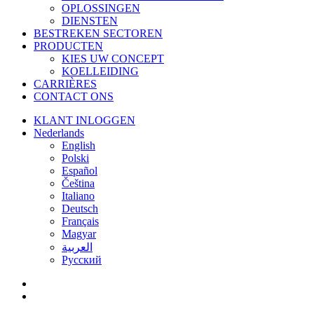
OPLOSSINGEN
DIENSTEN
BESTREKEN SECTOREN
PRODUCTEN
KIES UW CONCEPT
KOELLEIDING
CARRIÈRES
CONTACT ONS
KLANT INLOGGEN
Nederlands
English
Polski
Español
Čeština
Italiano
Deutsch
Français
Magyar
العربية‏
Русский
facebook
linkedin