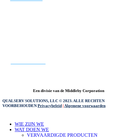
KLAAR OM TE BEGINNEN?
CONTACT ONS
Een divisie van de Middleby Corporation
QUALSERV SOLUTIONS, LLC © 2023. ALLE RECHTEN
VOORBEHOUDEN
Privacybeleid
|
Algemene voorwaarden
Menu
WIE ZIJN WE
sluiten
WAT DOEN WE
VERVAARDIGDE PRODUCTEN