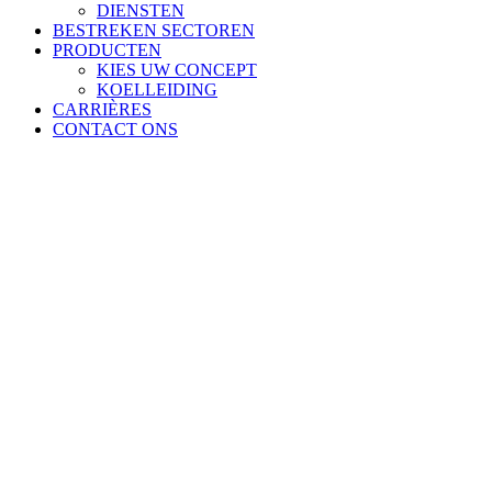
DIENSTEN
BESTREKEN SECTOREN
PRODUCTEN
KIES UW CONCEPT
KOELLEIDING
CARRIÈRES
CONTACT ONS
Wat we doen
Wij zijn uw one-stop-oplossingenleverancier.
Specificeren - Ontwerpen - Engineeren - Vervaardigen -
Consolideren - Leveren - Installeren.