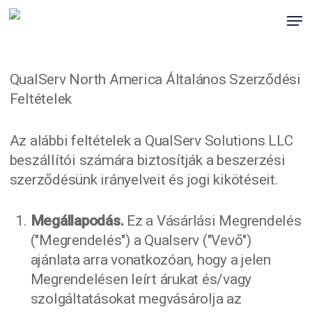
Ugrás
Men
a
fő
tartalomra
QualServ North America Általános Szerződési
Feltételek
Az alábbi feltételek a QualServ Solutions LLC
beszállítói számára biztosítják a beszerzési
szerződésünk irányelveit és jogi kikötéseit.
Megállapodás.
Ez a Vásárlási Megrendelés
("Megrendelés") a Qualserv ("Vevő")
ajánlata arra vonatkozóan, hogy a jelen
Megrendelésen leírt árukat és/vagy
szolgáltatásokat megvásárolja az