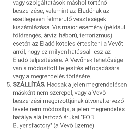
vagy szolgáltatások máshol történő
beszerzése, valamint az Eladónak az
esetlegesen felmerülő veszteségek
kiszámlázása. Vis maior esemény (például
földrengés, árvíz, háború, terrorizmus)
esetén az Eladó köteles értesíteni a Vevőt
arról, hogy ez milyen hatással lesz az
Eladó teljesítésére. A Vevőnek lehetősége
van a módosított teljesítés elfogadására
vagy a megrendelés törlésére.
SZÁLLÍTÁS.
Hacsak a jelen megrendelésen
másként nem szerepel, vagy a Vevő
beszerzési megbízottjának útvonaltervező
levele nem módosítja, a jelen megrendelés
hatálya alá tartozó árukat "FOB
Buyer'sfactory" (a Vevő üzeme)