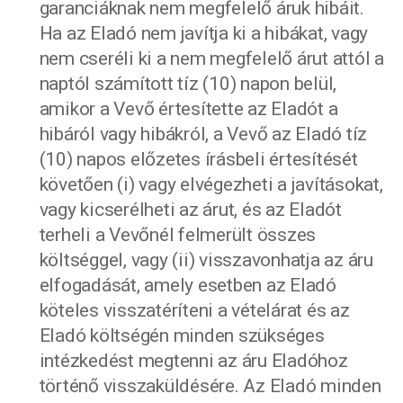
garanciáknak nem megfelelő áruk hibáit.
Ha az Eladó nem javítja ki a hibákat, vagy
nem cseréli ki a nem megfelelő árut attól a
naptól számított tíz (10) napon belül,
amikor a Vevő értesítette az Eladót a
hibáról vagy hibákról, a Vevő az Eladó tíz
(10) napos előzetes írásbeli értesítését
követően (i) vagy elvégezheti a javításokat,
vagy kicserélheti az árut, és az Eladót
terheli a Vevőnél felmerült összes
költséggel, vagy (ii) visszavonhatja az áru
elfogadását, amely esetben az Eladó
köteles visszatéríteni a vételárat és az
Eladó költségén minden szükséges
intézkedést megtenni az áru Eladóhoz
történő visszaküldésére. Az Eladó minden