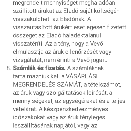
megrendelt mennyiséget meghaladóan
szállított árukat az Eladó saját költségén
visszaküldheti az Eladónak. A
visszautasított árukért esetlegesen fizetett
összeget az Eladó haladéktalanul
visszatéríti. Az a tény, hogy a Vevő
elmulasztja az áruk ellenőrzését vagy
vizsgálatát, nem érinti a Vevő jogait.
Számlák és fizetés.
A számláknak
tartalmazniuk kell a VÁSÁRLÁSI
MEGRENDELÉS SZÁMÁT, a tételszámot,
az áruk vagy szolgáltatások leírását, a
mennyiségeket, az egységárakat és a teljes
vételárat. A készpénzkedvezményes
időszakokat vagy az áruk tényleges
leszállításának napjától, vagy az