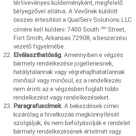
tértivevényes küldeményként, megfelelő
bélyegzővel ellátva. A Vevőnek küldött
összes értesítést a QualServ Solutions LLC
címére kell küldeni: 7400 South
Street,
28th
Fort Smith, Arkansas 72908, a beszerzési
vezető figyelmébe.
Elválaszthatóság
. Amennyiben e végzés
bármely rendelkezése jogellenesnek,
hatálytalannak vagy végrehajthatatlannak
minősül vagy minősül, ez a rendelkezés
nem érinti az e végzésben foglalt többi
rendelkezést vagy rendelkezéseket.
Paragrafuscímek
. A bekezdések címei
kizárólag a hivatkozás megkönnyítését
szolgálják, és nem befolyásolják e rendelet
bármely rendelkezésének értelmét vagy