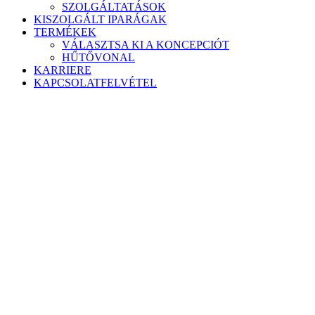
SZOLGÁLTATÁSOK
KISZOLGÁLT IPARÁGAK
TERMÉKEK
VÁLASZTSA KI A KONCEPCIÓT
HŰTŐVONAL
KARRIERE
KAPCSOLATFELVÉTEL
Gyártott termékek
Szakértő mesteremberek által precízen megtervezett és
kivitelezett