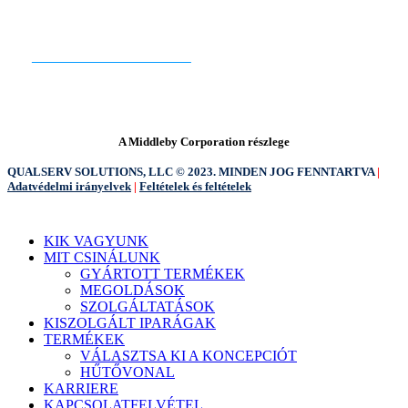
KÉSZEN ÁLLSZ A KEZDÉSRE?
KAPCSOLATFELVÉTEL
A Middleby Corporation részlege
QUALSERV SOLUTIONS, LLC © 2023. MINDEN JOG FENNTARTVA
|
Adatvédelmi irányelvek
|
Feltételek és feltételek
Menü
KIK VAGYUNK
bezárása
MIT CSINÁLUNK
GYÁRTOTT TERMÉKEK
MEGOLDÁSOK
SZOLGÁLTATÁSOK
KISZOLGÁLT IPARÁGAK
TERMÉKEK
VÁLASZTSA KI A KONCEPCIÓT
HŰTŐVONAL
KARRIERE
KAPCSOLATFELVÉTEL