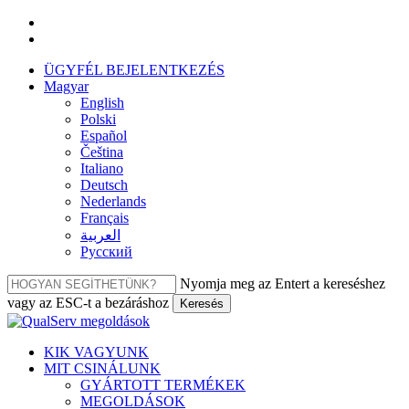
Ugrás
facebook
a
linkedin
fő
ÜGYFÉL BEJELENTKEZÉS
tartalomra
Magyar
English
Polski
Español
Čeština
Italiano
Deutsch
Nederlands
Français
العربية‏
Русский
Nyomja meg az Entert a kereséshez
vagy az ESC-t a bezáráshoz
Keresés
Bezár
keresés
Menü
KIK VAGYUNK
MIT CSINÁLUNK
GYÁRTOTT TERMÉKEK
MEGOLDÁSOK