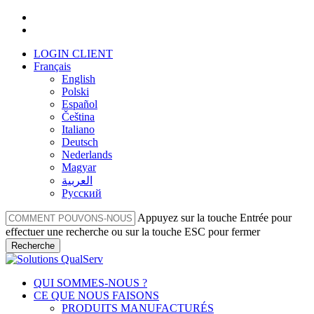
Skip
facebook
to
linkedin
main
LOGIN CLIENT
content
Français
English
Polski
Español
Čeština
Italiano
Deutsch
Nederlands
Magyar
العربية‏
Русский
Appuyez sur la touche Entrée pour
effectuer une recherche ou sur la touche ESC pour fermer
Recherche
Fermer
la
Menu
QUI SOMMES-NOUS ?
recherche
CE QUE NOUS FAISONS
PRODUITS MANUFACTURÉS