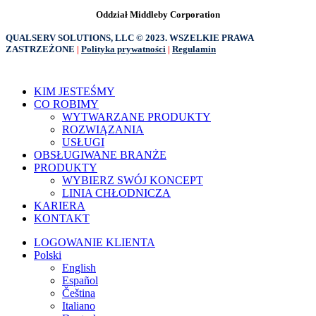
Oddział Middleby Corporation
QUALSERV SOLUTIONS, LLC © 2023. WSZELKIE PRAWA
ZASTRZEŻONE
|
Polityka prywatności
|
Regulamin
Zamknij
KIM JESTEŚMY
menu
CO ROBIMY
WYTWARZANE PRODUKTY
ROZWIĄZANIA
USŁUGI
OBSŁUGIWANE BRANŻE
PRODUKTY
WYBIERZ SWÓJ KONCEPT
LINIA CHŁODNICZA
KARIERA
KONTAKT
LOGOWANIE KLIENTA
Polski
English
Español
Čeština
Italiano