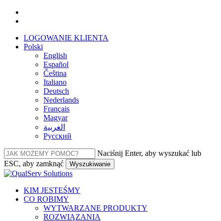
Przejdź
facebook
do
linkedin
głównej
LOGOWANIE KLIENTA
treści
Polski
English
Español
Čeština
Italiano
Deutsch
Nederlands
Français
Magyar
العربية‏
Русский
Naciśnij Enter, aby wyszukać lub
ESC, aby zamknąć
Wyszukiwanie
Zamknij
wyszukiwanie
Menu
KIM JESTEŚMY
CO ROBIMY
WYTWARZANE PRODUKTY
ROZWIĄZANIA