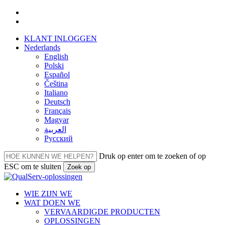
Overslaan
facebook
naar
linkedin
hoofdinhoud
KLANT INLOGGEN
Nederlands
English
Polski
Español
Čeština
Italiano
Deutsch
Français
Magyar
العربية‏
Русский
Druk op enter om te zoeken of op
ESC om te sluiten
Zoek op
Sluiten
Zoeken
Menu
WIE ZIJN WE
WAT DOEN WE
VERVAARDIGDE PRODUCTEN
OPLOSSINGEN