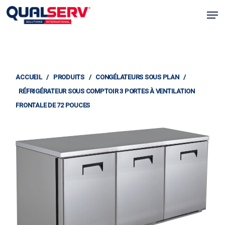
Skip
Men
to
Ferm
main
le
content
menu
ACCUEIL
/
PRODUITS
/
CONGÉLATEURS SOUS PLAN
/
RÉFRIGÉRATEUR SOUS COMPTOIR 3 PORTES À VENTILATION
FRONTALE DE 72 POUCES