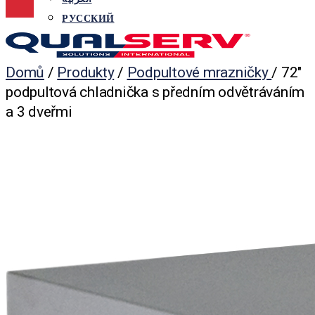
РУССКИЙ
Nabídka
Domů
/
Produkty
/
Podpultové mrazničky
/
72″
podpultová chladnička s předním odvětráváním
a 3 dveřmi