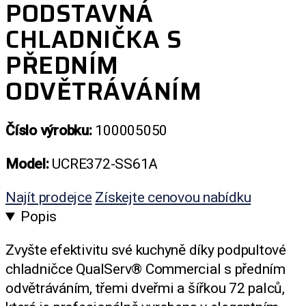
PODSTAVNÁ
CHLADNIČKA S
PŘEDNÍM
ODVĚTRÁVÁNÍM
Číslo výrobku:
100005050
Model:
UCRE372-SS61A
Najít prodejce
Získejte cenovou nabídku
Popis
Zvyšte efektivitu své kuchyně díky podpultové
chladničce QualServ® Commercial s předním
odvětráváním, třemi dveřmi a šířkou 72 palců,