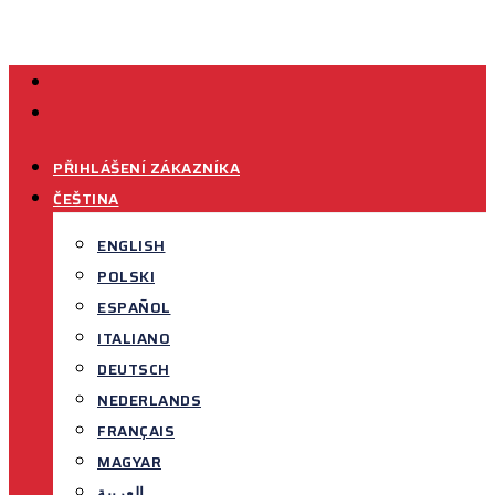
FACEBOOK
LINKEDIN
PŘIHLÁŠENÍ ZÁKAZNÍKA
ČEŠTINA
ENGLISH
POLSKI
ESPAÑOL
ITALIANO
DEUTSCH
NEDERLANDS
FRANÇAIS
MAGYAR
العربية‏