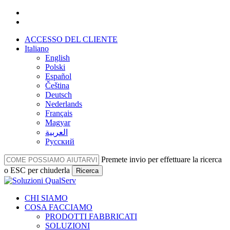
Vai
facebook
al
linkedin
contenuto
ACCESSO DEL CLIENTE
principale
Italiano
English
Polski
Español
Čeština
Deutsch
Nederlands
Français
Magyar
العربية‏
Русский
Premete invio per effettuare la ricerca
o ESC per chiuderla
Ricerca
Chiudi
la
Menu
CHI SIAMO
ricerca
COSA FACCIAMO
PRODOTTI FABBRICATI
SOLUZIONI