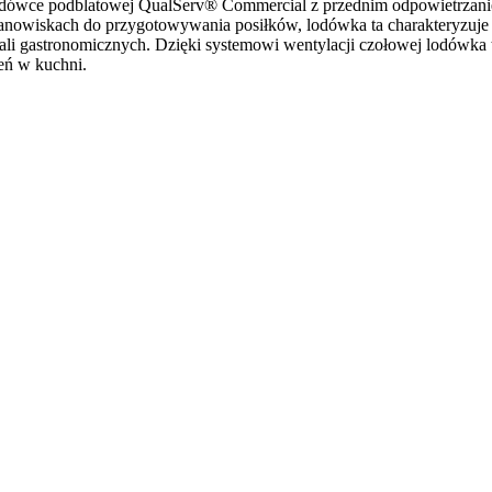
lodówce podblatowej QualServ® Commercial z przednim odpowietrzan
anowiskach do przygotowywania posiłków, lodówka ta charakteryzuje s
okali gastronomicznych. Dzięki systemowi wentylacji czołowej lodówka
eń w kuchni.