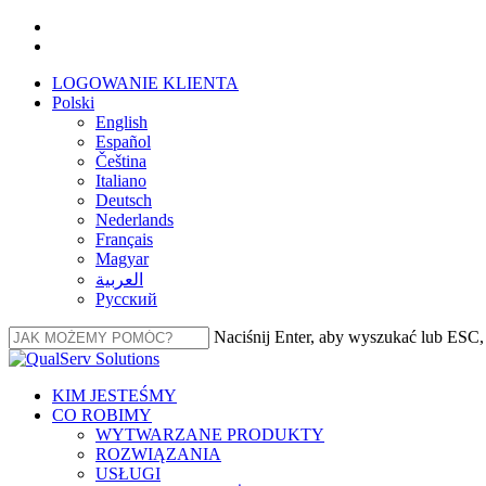
Przejdź
facebook
do
linkedin
głównej
LOGOWANIE KLIENTA
treści
Polski
English
Español
Čeština
Italiano
Deutsch
Nederlands
Français
Magyar
العربية‏
Русский
Naciśnij Enter, aby wyszukać lub ESC
Zamknij
wyszukiwanie
Menu
KIM JESTEŚMY
CO ROBIMY
WYTWARZANE PRODUKTY
ROZWIĄZANIA
USŁUGI