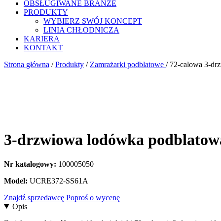
OBSŁUGIWANE BRANŻE
PRODUKTY
WYBIERZ SWÓJ KONCEPT
LINIA CHŁODNICZA
KARIERA
KONTAKT
Strona główna
/
Produkty
/
Zamrażarki podblatowe
/
72-calowa 3-drz
3-drzwiowa lodówka podblatowa
Nr katalogowy:
100005050
Model:
UCRE372-SS61A
Znajdź sprzedawcę
Poproś o wycenę
Opis