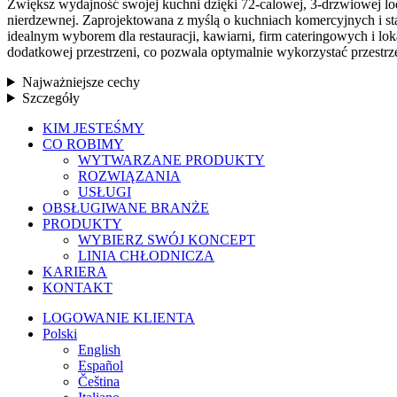
Zwiększ wydajność swojej kuchni dzięki 72-calowej, 3-drzwiowej 
nierdzewnej. Zaprojektowana z myślą o kuchniach komercyjnych i st
idealnym wyborem dla restauracji, kawiarni, firm cateringowych i l
dodatkowej przestrzeni, co pozwala optymalnie wykorzystać przestrz
Najważniejsze cechy
Szczegóły
Zamknij
KIM JESTEŚMY
menu
CO ROBIMY
WYTWARZANE PRODUKTY
ROZWIĄZANIA
USŁUGI
OBSŁUGIWANE BRANŻE
PRODUKTY
WYBIERZ SWÓJ KONCEPT
LINIA CHŁODNICZA
KARIERA
KONTAKT
LOGOWANIE KLIENTA
Polski
English
Español
Čeština