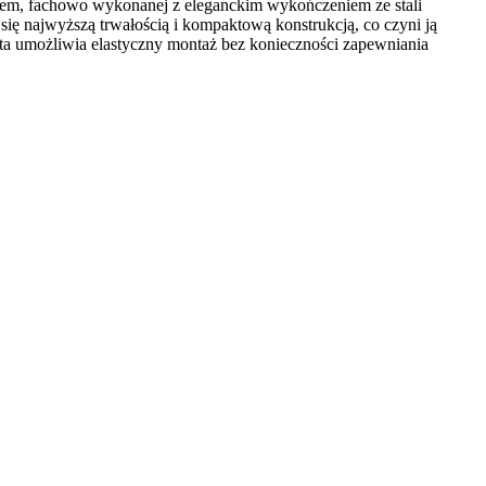
iem, fachowo wykonanej z eleganckim wykończeniem ze stali
ię najwyższą trwałością i kompaktową konstrukcją, co czyni ją
 ta umożliwia elastyczny montaż bez konieczności zapewniania