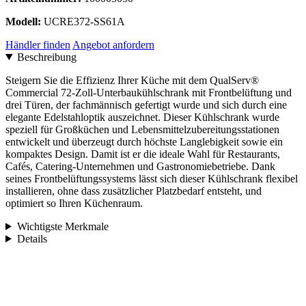
Modell:
UCRE372-SS61A
Händler finden
Angebot anfordern
Beschreibung
Steigern Sie die Effizienz Ihrer Küche mit dem QualServ®
Commercial 72-Zoll-Unterbaukühlschrank mit Frontbelüftung und
drei Türen, der fachmännisch gefertigt wurde und sich durch eine
elegante Edelstahloptik auszeichnet. Dieser Kühlschrank wurde
speziell für Großküchen und Lebensmittelzubereitungsstationen
entwickelt und überzeugt durch höchste Langlebigkeit sowie ein
kompaktes Design. Damit ist er die ideale Wahl für Restaurants,
Cafés, Catering-Unternehmen und Gastronomiebetriebe. Dank
seines Frontbelüftungssystems lässt sich dieser Kühlschrank flexibel
installieren, ohne dass zusätzlicher Platzbedarf entsteht, und
optimiert so Ihren Küchenraum.
Wichtigste Merkmale
Details
WER WIR SIND
WAS WIR TUN
BEDIENTE INDUSTRIEN
HERGESTELLTE PRODUKTE