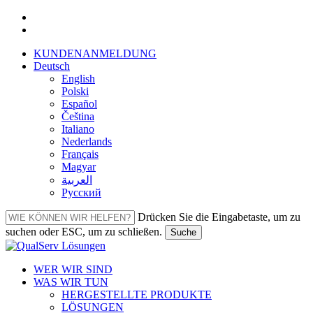
Zum
facebook
Menü
Hauptinhalt
linkedin
springen
schlie
KUNDENANMELDUNG
Deutsch
English
Polski
Español
Čeština
Italiano
Nederlands
Français
Magyar
العربية‏
Русский
Drücken Sie die Eingabetaste, um zu
suchen oder ESC, um zu schließen.
Suche
Suche
schließen
Menü
WER WIR SIND
WAS WIR TUN
HERGESTELLTE PRODUKTE
LÖSUNGEN