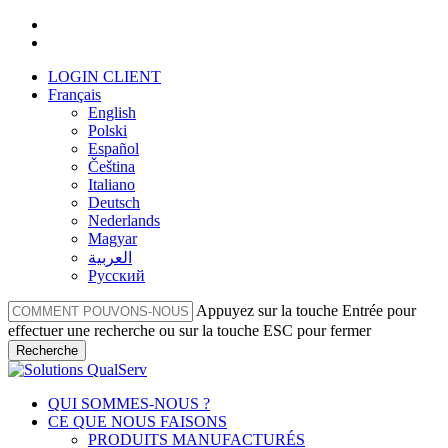
Skip
facebook
to
linkedin
main
LOGIN CLIENT
content
Français
English
Polski
Español
Čeština
Italiano
Deutsch
Nederlands
Magyar
العربية‏
Русский
Appuyez sur la touche Entrée pour
effectuer une recherche ou sur la touche ESC pour fermer
Recherche
Fermer
la
Menu
QUI SOMMES-NOUS ?
recherche
CE QUE NOUS FAISONS
PRODUITS MANUFACTURÉS