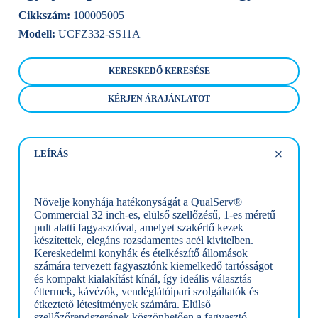
Cikkszám:
100005005
Modell:
UCFZ332-SS11A
KERESKEDŐ KERESÉSE
KÉRJEN ÁRAJÁNLATOT
LEÍRÁS
Növelje konyhája hatékonyságát a QualServ®
Commercial 32 inch-es, elülső szellőzésű, 1-es méretű
pult alatti fagyasztóval, amelyet szakértő kezek
készítettek, elegáns rozsdamentes acél kivitelben.
Kereskedelmi konyhák és ételkészítő állomások
számára tervezett fagyasztónk kiemelkedő tartósságot
és kompakt kialakítást kínál, így ideális választás
éttermek, kávézók, vendéglátóipari szolgáltatók és
étkeztető létesítmények számára. Elülső
szellőzőrendszerének köszönhetően a fagyasztó