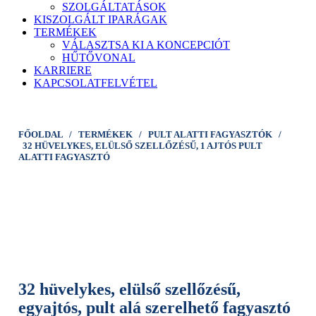
SZOLGÁLTATÁSOK
KISZOLGÁLT IPARÁGAK
TERMÉKEK
VÁLASZTSA KI A KONCEPCIÓT
HŰTŐVONAL
KARRIERE
KAPCSOLATFELVÉTEL
FŐOLDAL
/
TERMÉKEK
/
PULT ALATTI FAGYASZTÓK
/
32 HÜVELYKES, ELÜLSŐ SZELLŐZÉSŰ, 1 AJTÓS PULT
ALATTI FAGYASZTÓ
32 hüvelykes, elülső szellőzésű,
egyajtós, pult alá szerelhető fagyasztó