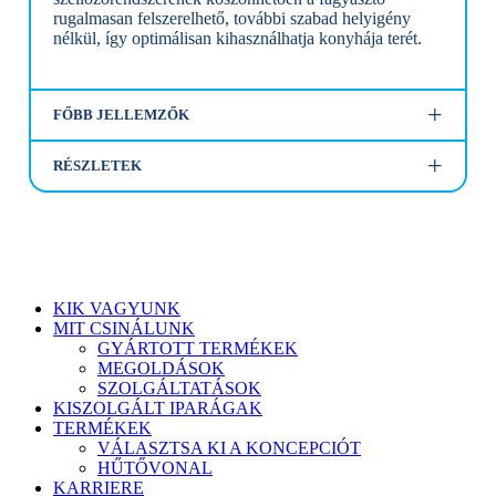
rugalmasan felszerelhető, további szabad helyigény
nélkül, így optimálisan kihasználhatja konyhája terét.
FŐBB JELLEMZŐK
RÉSZLETEK
Menü
KIK VAGYUNK
bezárása
MIT CSINÁLUNK
GYÁRTOTT TERMÉKEK
MEGOLDÁSOK
SZOLGÁLTATÁSOK
KISZOLGÁLT IPARÁGAK
TERMÉKEK
VÁLASZTSA KI A KONCEPCIÓT
HŰTŐVONAL
KARRIERE