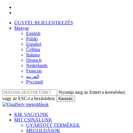
Ugrás
facebook
a
linkedin
fő
ÜGYFÉL BEJELENTKEZÉS
tartalomra
Magyar
English
Polski
Español
Čeština
Italiano
Deutsch
Nederlands
Français
العربية‏
Русский
Nyomja meg az Entert a kereséshez
vagy az ESC-t a bezáráshoz
Keresés
Bezár
keresés
Menü
KIK VAGYUNK
MIT CSINÁLUNK
GYÁRTOTT TERMÉKEK
MEGOLDÁSOK