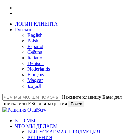
Перейти
facebook
к
linkedin
основному
ЛОГИН КЛИЕНТА
содержанию
Русский
English
Polski
Español
Čeština
Italiano
Deutsch
Nederlands
Français
Magyar
العربية‏
Нажмите клавишу Enter для
поиска или ESC для закрытия
Поиск
Close
Search
Меню
КТО МЫ
ЧТО МЫ ДЕЛАЕМ
ВЫПУСКАЕМАЯ ПРОДУКЦИЯ
РЕШЕНИЯ