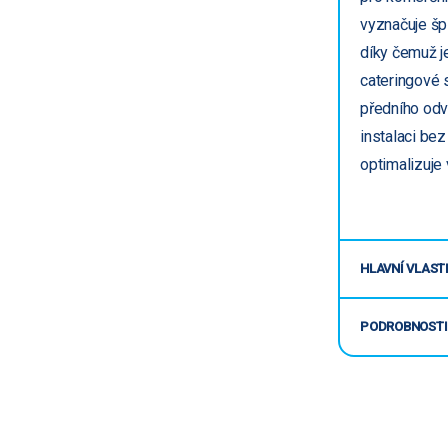
vyznačuje šp
díky čemuž je
cateringové 
předního odv
instalaci be
optimalizuje 
HLAVNÍ VLAST
PODROBNOSTI