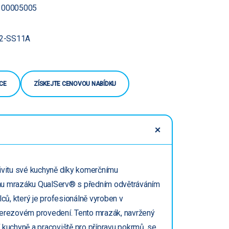
00005005
2-SS11A
CE
ZÍSKEJTE CENOVOU NABÍDKU
ivitu své kuchyně díky komerčnímu
u mrazáku QualServ® s předním odvětráváním
lců, který je profesionálně vyroben v
erezovém provedení. Tento mrazák, navržený
 kuchyně a pracoviště pro přípravu pokrmů, se