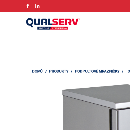
Přeskočit
FACEBOOK
LINKEDIN
na
hlavní
obsah
DOMŮ
/
PRODUKTY
/
PODPULTOVÉ MRAZNIČKY
/
3