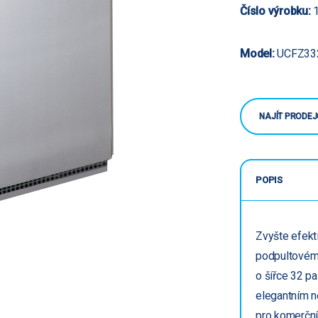
Číslo výrobku:
1
Model:
UCFZ33
NAJÍT PRODEJ
POPIS
Zvyšte efekt
podpultovém
o šířce 32 pa
elegantním n
pro komerční