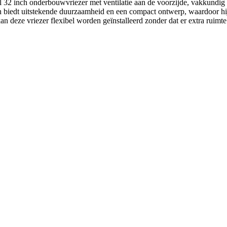
 inch onderbouwvriezer met ventilatie aan de voorzijde, vakkundig ve
iedt uitstekende duurzaamheid en een compact ontwerp, waardoor hij de
an deze vriezer flexibel worden geïnstalleerd zonder dat er extra ruim