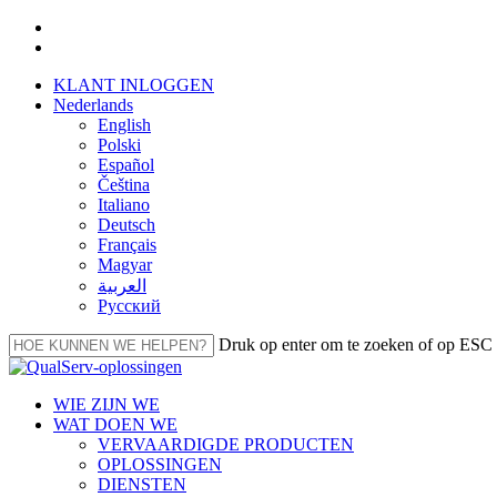
Overslaan
facebook
naar
linkedin
hoofdinhoud
KLANT INLOGGEN
Nederlands
English
Polski
Español
Čeština
Italiano
Deutsch
Français
Magyar
العربية‏
Русский
Druk op enter om te zoeken of op ESC 
Sluiten
Zoeken
Menu
WIE ZIJN WE
WAT DOEN WE
VERVAARDIGDE PRODUCTEN
OPLOSSINGEN
DIENSTEN