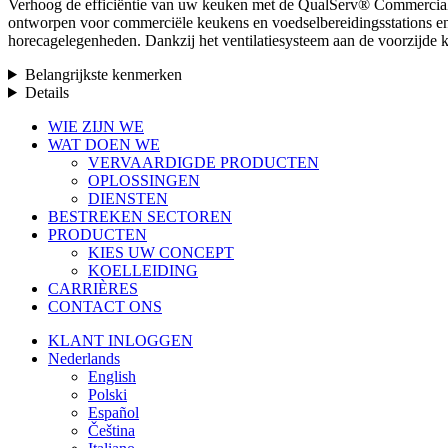
Verhoog de efficiëntie van uw keuken met de QualServ® Commercial 32
ontworpen voor commerciële keukens en voedselbereidingsstations en b
horecagelegenheden. Dankzij het ventilatiesysteem aan de voorzijde k
Belangrijkste kenmerken
Details
Menu
WIE ZIJN WE
sluiten
WAT DOEN WE
VERVAARDIGDE PRODUCTEN
OPLOSSINGEN
DIENSTEN
BESTREKEN SECTOREN
PRODUCTEN
KIES UW CONCEPT
KOELLEIDING
CARRIÈRES
CONTACT ONS
KLANT INLOGGEN
Nederlands
English
Polski
Español
Čeština