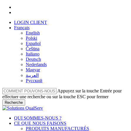
Skip
facebook
to
linkedin
main
LOGIN CLIENT
content
Français
English
Polski
Español
Čeština
Italiano
Deutsch
Nederlands
Magyar
العربية‏
Русский
Appuyez sur la touche Entrée pour
effectuer une recherche ou sur la touche ESC pour fermer
Recherche
Fermer
la
Menu
QUI SOMMES-NOUS ?
recherche
CE QUE NOUS FAISONS
PRODUITS MANUFACTURÉS