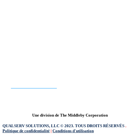
jblack@qualservintl.com
QualServ Amérique du Nord | QualServ Europe
PRÊT À COMMENCER ?
CONTACTEZ-NOUS
Une division de The Middleby Corporation
QUALSERV SOLUTIONS, LLC © 2023. TOUS DROITS RÉSERVÉS
.
Politique de confidentialité
|
Conditions d'utilisation