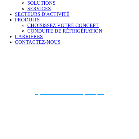
SOLUTIONS
SERVICES
SECTEURS D'ACTIVITÉ
PRODUITS
CHOISISSEZ VOTRE CONCEPT
CONDUITE DE RÉFRIGÉRATION
CARRIÈRES
CONTACTEZ-NOUS
Jared
Noir
Ajouter aux contacts téléphoniques
Vice-président de l'ingénierie et de la qualité
479.646.8386 poste 230