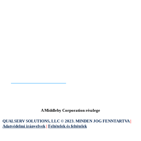
QualServ Észak-Amerika | QualServ Europe
KÉSZEN ÁLLSZ A KEZDÉSRE?
KAPCSOLATFELVÉTEL
A Middleby Corporation részlege
QUALSERV SOLUTIONS, LLC © 2023. MINDEN JOG FENNTARTVA
|
Adatvédelmi irányelvek
|
Feltételek és feltételek