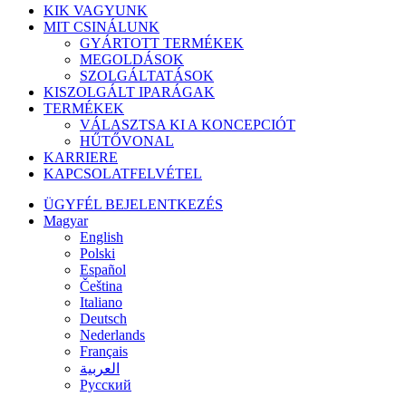
Menü
KIK VAGYUNK
bezárása
MIT CSINÁLUNK
GYÁRTOTT TERMÉKEK
MEGOLDÁSOK
SZOLGÁLTATÁSOK
KISZOLGÁLT IPARÁGAK
TERMÉKEK
VÁLASZTSA KI A KONCEPCIÓT
HŰTŐVONAL
KARRIERE
KAPCSOLATFELVÉTEL
ÜGYFÉL BEJELENTKEZÉS
Magyar
English
Polski
Español
Čeština
Italiano
Deutsch
Nederlands
Français
العربية‏
Русский