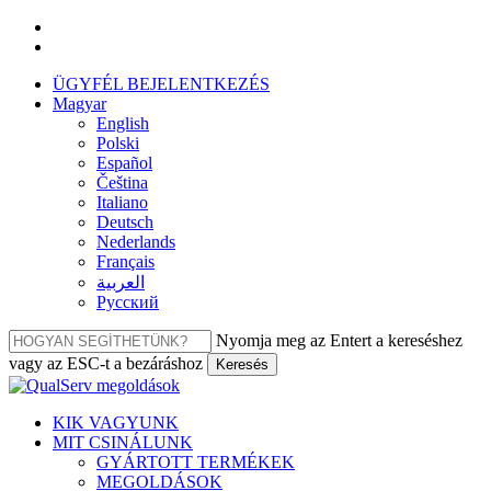
Ugrás
facebook
a
linkedin
fő
ÜGYFÉL BEJELENTKEZÉS
tartalomra
Magyar
English
Polski
Español
Čeština
Italiano
Deutsch
Nederlands
Français
العربية‏
Русский
Nyomja meg az Entert a kereséshez
vagy az ESC-t a bezáráshoz
Keresés
Bezár
keresés
Menü
KIK VAGYUNK
MIT CSINÁLUNK
GYÁRTOTT TERMÉKEK
MEGOLDÁSOK