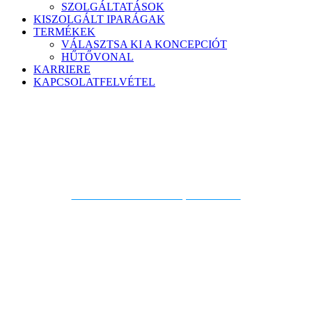
SZOLGÁLTATÁSOK
KISZOLGÁLT IPARÁGAK
TERMÉKEK
VÁLASZTSA KI A KONCEPCIÓT
HŰTŐVONAL
KARRIERE
KAPCSOLATFELVÉTEL
Jared
Fekete
Hozzáadás a telefonos kapcsolatokhoz
Mérnöki és minőségügyi alelnök
479.646.8386 230-as mellék 230
jblack@qualservintl.com