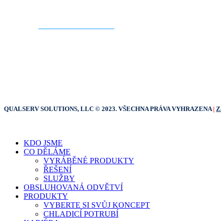
KONTAKTUJTE NÁS
QUALSERV SOLUTIONS, LLC © 2023. VŠECHNA PRÁVA VYHRAZENA
|
Z
Zavřít
KDO JSME
nabídku
CO DĚLÁME
VYRÁBĚNÉ PRODUKTY
ŘEŠENÍ
SLUŽBY
OBSLUHOVANÁ ODVĚTVÍ
PRODUKTY
VYBERTE SI SVŮJ KONCEPT
CHLADICÍ POTRUBÍ