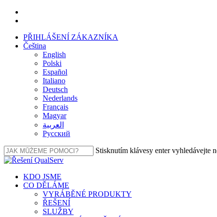
Přeskočit
facebook
na
linkedin
hlavní
PŘIHLÁŠENÍ ZÁKAZNÍKA
obsah
Čeština
English
Polski
Español
Italiano
Deutsch
Nederlands
Français
Magyar
العربية‏
Русский
Stisknutím klávesy enter vyhledávejte 
Zavřít
vyhledávání
Nabídka
KDO JSME
CO DĚLÁME
VYRÁBĚNÉ PRODUKTY
ŘEŠENÍ
SLUŽBY