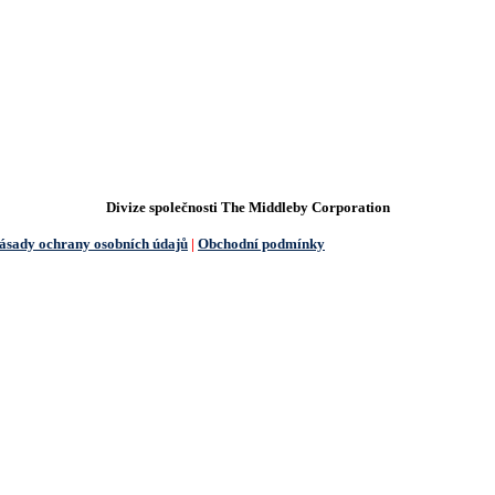
JSTE PŘIPRAVENI ZAČÍT?
Divize společnosti The Middleby Corporation
ásady ochrany osobních údajů
|
Obchodní podmínky