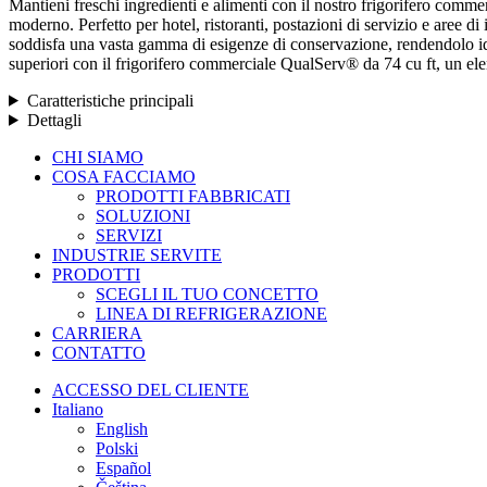
Mantieni freschi ingredienti e alimenti con il nostro frigorifero comme
moderno. Perfetto per hotel, ristoranti, postazioni di servizio e aree di 
soddisfa una vasta gamma di esigenze di conservazione, rendendolo ideal
superiori con il frigorifero commerciale QualServ® da 74 cu ft, un ele
Caratteristiche principali
Dettagli
Chiudere
CHI SIAMO
il
COSA FACCIAMO
menu
PRODOTTI FABBRICATI
SOLUZIONI
SERVIZI
INDUSTRIE SERVITE
PRODOTTI
SCEGLI IL TUO CONCETTO
LINEA DI REFRIGERAZIONE
CARRIERA
CONTATTO
ACCESSO DEL CLIENTE
Italiano
English
Polski
Español