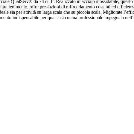
rciale QualServ® da 74 cu ft. Realizzato in acciaio inossidabile, questo
intrattenimento, offre prestazioni di raffreddamento costanti ed efficienza
e sia per attività su larga scala che su piccola scala. Migliorate l’eff
mento indispensabile per qualsiasi cucina professionale impegnata nell’