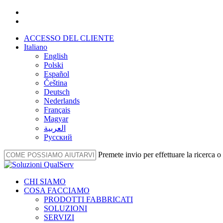
Vai
facebook
al
linkedin
contenuto
ACCESSO DEL CLIENTE
principale
Italiano
English
Polski
Español
Čeština
Deutsch
Nederlands
Français
Magyar
العربية‏
Русский
Premete invio per effettuare la ricerca 
Chiudi
la
Menu
CHI SIAMO
ricerca
COSA FACCIAMO
PRODOTTI FABBRICATI
SOLUZIONI
SERVIZI