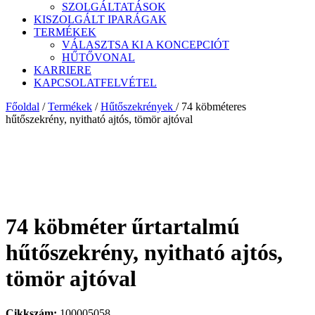
SZOLGÁLTATÁSOK
KISZOLGÁLT IPARÁGAK
TERMÉKEK
VÁLASZTSA KI A KONCEPCIÓT
HŰTŐVONAL
KARRIERE
KAPCSOLATFELVÉTEL
Főoldal
/
Termékek
/
Hűtőszekrények
/
74 köbméteres
hűtőszekrény, nyitható ajtós, tömör ajtóval
74 köbméter űrtartalmú
hűtőszekrény, nyitható ajtós,
tömör ajtóval
Cikkszám:
100005058