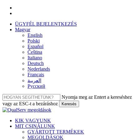
Ugrás
facebook
a
linkedin
fő
ÜGYFÉL BEJELENTKEZÉS
tartalomra
Magyar
English
Polski
Español
Čeština
Italiano
Deutsch
Nederlands
Français
العربية‏
Русский
Nyomja meg az Entert a kereséshez
vagy az ESC-t a bezáráshoz
Keresés
Bezár
keresés
Menü
KIK VAGYUNK
MIT CSINÁLUNK
GYÁRTOTT TERMÉKEK
MEGOLDÁSOK