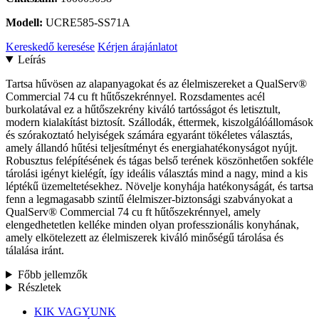
Modell:
UCRE585-SS71A
Kereskedő keresése
Kérjen árajánlatot
Leírás
Tartsa hűvösen az alapanyagokat és az élelmiszereket a QualServ®
Commercial 74 cu ft hűtőszekrénnyel. Rozsdamentes acél
burkolatával ez a hűtőszekrény kiváló tartósságot és letisztult,
modern kialakítást biztosít. Szállodák, éttermek, kiszolgálóállomások
és szórakoztató helyiségek számára egyaránt tökéletes választás,
amely állandó hűtési teljesítményt és energiahatékonyságot nyújt.
Robusztus felépítésének és tágas belső terének köszönhetően sokféle
tárolási igényt kielégít, így ideális választás mind a nagy, mind a kis
léptékű üzemeltetésekhez. Növelje konyhája hatékonyságát, és tartsa
fenn a legmagasabb szintű élelmiszer-biztonsági szabványokat a
QualServ® Commercial 74 cu ft hűtőszekrénnyel, amely
elengedhetetlen kelléke minden olyan professzionális konyhának,
amely elkötelezett az élelmiszerek kiváló minőségű tárolása és
tálalása iránt.
Főbb jellemzők
Részletek
Menü
KIK VAGYUNK