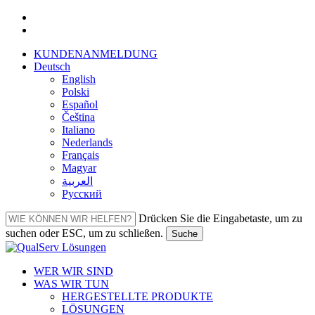
Zum
facebook
Hauptinhalt
linkedin
springen
KUNDENANMELDUNG
Deutsch
English
Polski
Español
Čeština
Italiano
Nederlands
Français
Magyar
العربية‏
Русский
Drücken Sie die Eingabetaste, um zu
suchen oder ESC, um zu schließen.
Suche
Suche
schließen
Menü
WER WIR SIND
WAS WIR TUN
HERGESTELLTE PRODUKTE
LÖSUNGEN