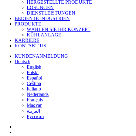
HERGESTELLTE PRODUKTE
LÖSUNGEN
DIENSTLEISTUNGEN
BEDIENTE INDUSTRIEN
PRODUKTE
WÄHLEN SIE IHR KONZEPT
KÜHLANLAGE
KARRIERE
KONTAKT US
KUNDENANMELDUNG
Deutsch
English
Polski
Español
Čeština
Italiano
Nederlands
Français
Magyar
العربية‏
Русский
facebook
linkedin