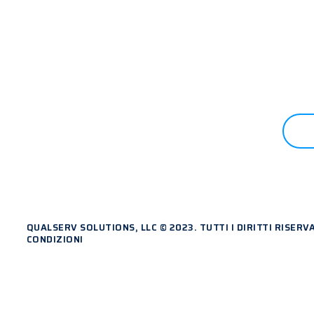
R INIZIARE?
QUALSERV SOLUTIONS, LLC © 2023. TUTTI I DIRITTI RISERV
CONDIZIONI