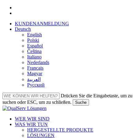
Zum
facebook
Hauptinhalt
linkedin
springen
KUNDENANMELDUNG
Deutsch
English
Polski
Español
Čeština
Italiano
Nederlands
Français
Magyar
العربية‏
Русский
Drücken Sie die Eingabetaste, um zu
suchen oder ESC, um zu schließen.
Suche
Suche
schließen
Menü
WER WIR SIND
WAS WIR TUN
HERGESTELLTE PRODUKTE
LÖSUNGEN