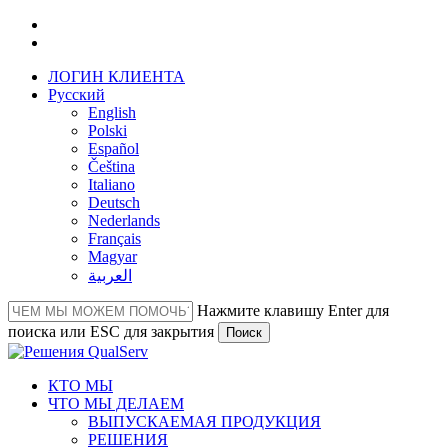
Перейти
facebook
к
linkedin
основному
ЛОГИН КЛИЕНТА
содержанию
Русский
English
Polski
Español
Čeština
Italiano
Deutsch
Nederlands
Français
Magyar
العربية‏
Нажмите клавишу Enter для
поиска или ESC для закрытия
Поиск
Close
Search
Меню
КТО МЫ
ЧТО МЫ ДЕЛАЕМ
ВЫПУСКАЕМАЯ ПРОДУКЦИЯ
РЕШЕНИЯ