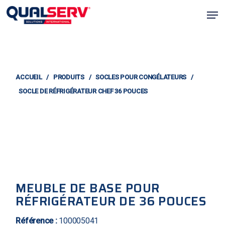
Skip
Men
to
main
content
ACCUEIL
/
PRODUITS
/
SOCLES POUR CONGÉLATEURS
/
SOCLE DE RÉFRIGÉRATEUR CHEF 36 POUCES
MEUBLE DE BASE POUR
RÉFRIGÉRATEUR DE 36 POUCES
Référence :
100005041