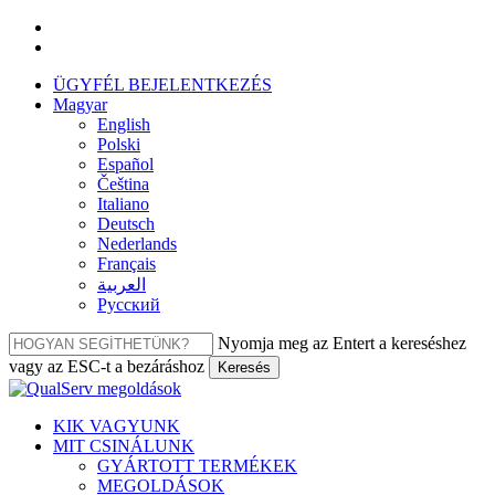
Ugrás
facebook
a
linkedin
fő
ÜGYFÉL BEJELENTKEZÉS
tartalomra
Magyar
English
Polski
Español
Čeština
Italiano
Deutsch
Nederlands
Français
العربية‏
Русский
Nyomja meg az Entert a kereséshez
vagy az ESC-t a bezáráshoz
Keresés
Bezár
keresés
Menü
KIK VAGYUNK
MIT CSINÁLUNK
GYÁRTOTT TERMÉKEK
MEGOLDÁSOK