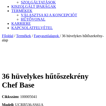
SZOLGÁLTATÁSOK
KISZOLGÁLT IPARÁGAK
TERMÉKEK
VÁLASZTSA KI A KONCEPCIÓT
HŰTŐVONAL
KARRIERE
KAPCSOLATFELVÉTEL
Főoldal
/
Termékek
/
Fagyasztóalapok
/
36 hüvelykes hűtőszekrény-
alap
36 hüvelykes hűtőszekrény
Chef Base
Cikkszám:
100005041
Modell:
UCRB536-SS61A