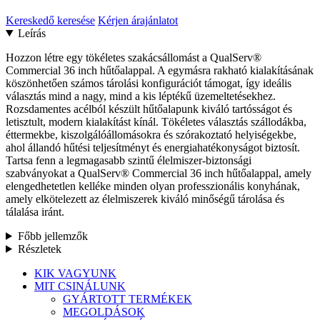
Kereskedő keresése
Kérjen árajánlatot
Leírás
Hozzon létre egy tökéletes szakácsállomást a QualServ®
Commercial 36 inch hűtőalappal. A egymásra rakható kialakításának
köszönhetően számos tárolási konfigurációt támogat, így ideális
választás mind a nagy, mind a kis léptékű üzemeltetésekhez.
Rozsdamentes acélból készült hűtőalapunk kiváló tartósságot és
letisztult, modern kialakítást kínál. Tökéletes választás szállodákba,
éttermekbe, kiszolgálóállomásokra és szórakoztató helyiségekbe,
ahol állandó hűtési teljesítményt és energiahatékonyságot biztosít.
Tartsa fenn a legmagasabb szintű élelmiszer-biztonsági
szabványokat a QualServ® Commercial 36 inch hűtőalappal, amely
elengedhetetlen kelléke minden olyan professzionális konyhának,
amely elkötelezett az élelmiszerek kiváló minőségű tárolása és
tálalása iránt.
Főbb jellemzők
Részletek
Menü
KIK VAGYUNK
bezárása
MIT CSINÁLUNK
GYÁRTOTT TERMÉKEK
MEGOLDÁSOK