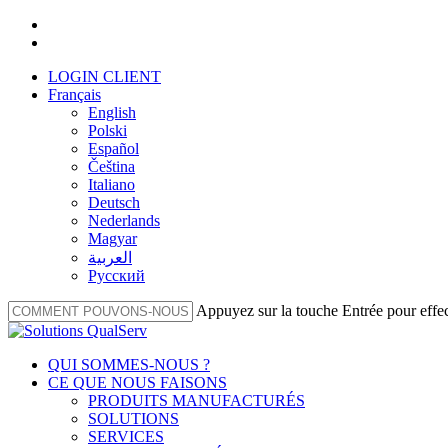
Skip
facebook
to
linkedin
main
LOGIN CLIENT
content
Français
English
Polski
Español
Čeština
Italiano
Deutsch
Nederlands
Magyar
العربية‏
Русский
Appuyez sur la touche Entrée pour effe
Fermer
la
Menu
QUI SOMMES-NOUS ?
recherche
CE QUE NOUS FAISONS
PRODUITS MANUFACTURÉS
SOLUTIONS
SERVICES