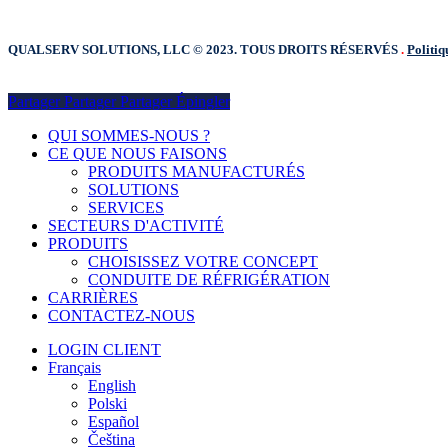
QUALSERV SOLUTIONS, LLC © 2023. TOUS DROITS RÉSERVÉS
.
Politiq
Partager
Partager
Partager
Partager
Épingler
Fermer
QUI SOMMES-NOUS ?
le
CE QUE NOUS FAISONS
menu
PRODUITS MANUFACTURÉS
SOLUTIONS
SERVICES
SECTEURS D'ACTIVITÉ
PRODUITS
CHOISISSEZ VOTRE CONCEPT
CONDUITE DE RÉFRIGÉRATION
CARRIÈRES
CONTACTEZ-NOUS
LOGIN CLIENT
Français
English
Polski
Español
Čeština