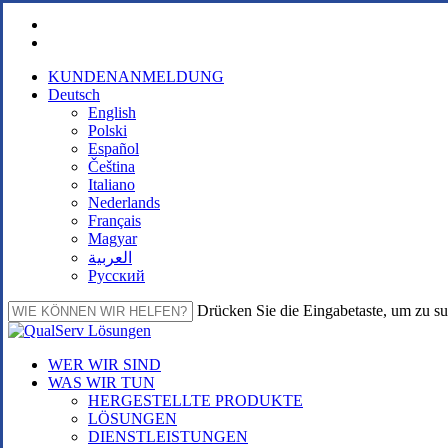
Zum
facebook
Hauptinhalt
linkedin
springen
KUNDENANMELDUNG
Deutsch
English
Polski
Español
Čeština
Italiano
Nederlands
Français
Magyar
العربية‏
Русский
Drücken Sie die Eingabetaste, um zu s
Suche
schließen
Menü
WER WIR SIND
WAS WIR TUN
HERGESTELLTE PRODUKTE
LÖSUNGEN
DIENSTLEISTUNGEN