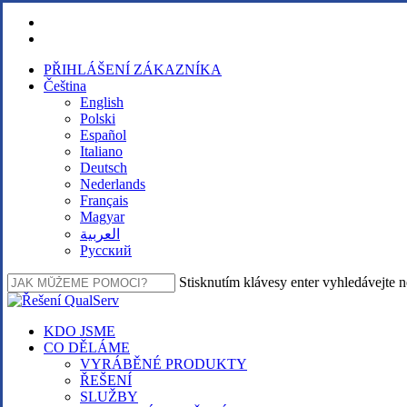
Přeskočit
facebook
na
linkedin
hlavní
PŘIHLÁŠENÍ ZÁKAZNÍKA
obsah
Čeština
English
Polski
Español
Italiano
Deutsch
Nederlands
Français
Magyar
العربية‏
Русский
Stisknutím klávesy enter vyhledávejte 
Zavřít
vyhledávání
Nabídka
KDO JSME
CO DĚLÁME
VYRÁBĚNÉ PRODUKTY
ŘEŠENÍ
SLUŽBY